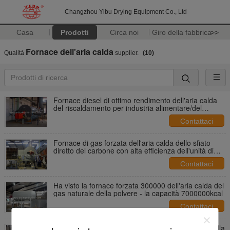
Changzhou Yibu Drying Equipment Co., Ltd
Casa
Prodotti
Circa noi
Giro della fabbrica
>>
Fornace dell'aria calda
Qualità
supplier.
(10)
Fornace diesel di ottimo rendimento dell'aria calda
del riscaldamento per industria alimentare/del
prodotto chimico
Contattaci
Fornace di gas forzata dell'aria calda dello sfiato
diretto del carbone con alta efficienza dell'unità di
raffreddamento
Contattaci
Ha visto la fornace forzata 300000 dell'aria calda del
gas naturale della polvere - la capacità 7000000kcal
Contattaci
Acciaio inossidabile forzato ad alta temperatura della