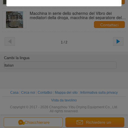
Contattaci
Macchina in serie dello schermo del Vibro dei
mediatori della droga, macchina del separatore del
setaccio del Vibro
Contattaci
1 / 2
Cambi la lingua
Italian
Casa
|
Circa noi
|
Contattici
|
Mappa del sito
|
Informativa sulla privacy
Vista da tavolino
Copyright © 2017 - 2026 Changzhou Yibu Drying Equipment Co., Ltd.
All rights reserved.
Chiacchierare
Richiedere un