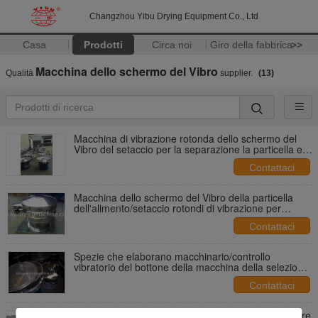
Changzhou Yibu Drying Equipment Co., Ltd
Casa
Prodotti
Circa noi
Giro della fabbrica
>>
Macchina dello schermo del Vibro
Qualità
supplier.
(13)
Macchina di vibrazione rotonda dello schermo del
Vibro del setaccio per la separazione la particella e
della polvere di Suggar
Contattaci
Macchina dello schermo del Vibro della particella
dell'alimento/setaccio rotondi di vibrazione per
industria alimentare
Contattaci
Spezie che elaborano macchinario/controllo
vibratorio del bottone della macchina della selezione
della sabbia
Contattaci
Multi alta frequenza di strato del separatore circolare