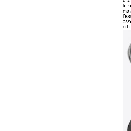
ulte
le s
mate
l'e
ass
ed 