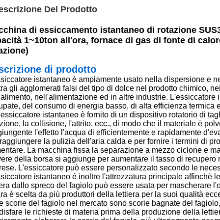
escrizione Del Prodotto
china di essiccamento istantaneo di rotazione SUS30
acità 1~10ton all'ora, fornace di gas di fonte di calo
azione)
scrizione di prodotto
ssiccatore istantaneo è ampiamente usato nella dispersione e nel
ltra gli agglomerati falsi del tipo di dolce nel prodotto chimico, n
'alimento, nell'alimentazione ed in altre industrie. L'essiccatore
pate, del consumo di energia basso, di alta efficienza termica e 
'essiccatore istantaneo è fornito di un dispositivo rotatorio di tag
zione, la collisione, l'attrito, ecc., di modo che il materiale è po
iungente l'effetto l'acqua di efficientemente e rapidamente d'evap
raggiungere la pulizia dell'aria calda e per fornire i termini di pro
entare. La macchina fissa la separazione a mezzo ciclone e materi
vere della borsa si aggiunge per aumentare il tasso di recupero 
rese. L'essiccatore può essere personalizzato secondo le necess
siccatore istantaneo è inoltre l'attrezzatura principale affinchè l
iera dallo spreco del fagiolo può essere usata per mascherare l'odo
a è scelta da più produttori della lettiera per la suoi qualità ec
e scorie del fagiolo nel mercato sono scorie bagnate del fagiolo
isfare le richieste di materia prima della produzione della lettie