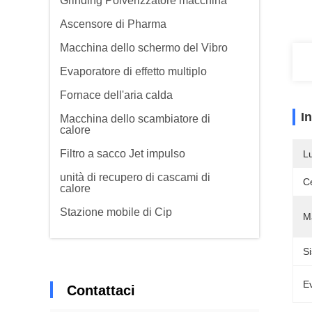
Grinding Polverizzatore macchina
Ascensore di Pharma
Macchina dello schermo del Vibro
Evaporatore di effetto multiplo
Fornace dell'aria calda
I
Macchina dello scambiatore di
calore
Filtro a sacco Jet impulso
L
unità di recupero di cascami di
Ce
calore
Stazione mobile di Cip
Ma
Si
Ev
Contattaci