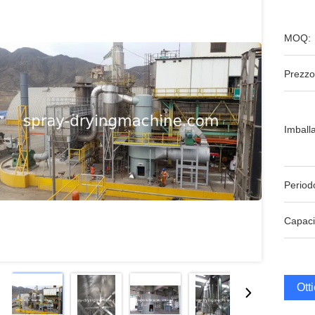
MOQ:
Prezzo
Imball
Period
Capaci
Ott