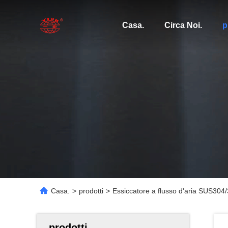
Casa.
Circa Noi.
p
Casa.
>
prodotti
>
Essiccatore a flusso d'aria SUS304
prodotti