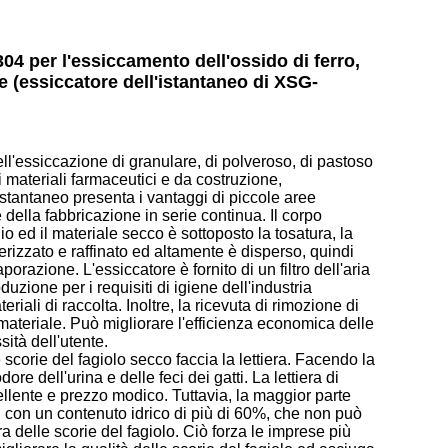
4 per l'essiccamento dell'ossido di ferro,
re (essiccatore dell'istantaneo di XSG-
l'essiccazione di granulare, di polveroso, di pastoso
ei materiali farmaceutici e da costruzione,
 istantaneo presenta i vantaggi di piccole aree
della fabbricazione in serie continua. Il corpo
lio ed il materiale secco è sottoposto la tosatura, la
lverizzato e raffinato ed altamente è disperso, quindi
orazione. L'essiccatore è fornito di un filtro dell'aria
duzione per i requisiti di igiene dell'industria
ali di raccolta. Inoltre, la ricevuta di rimozione di
materiale. Può migliorare l'efficienza economica delle
ità dell'utente.
e scorie del fagiolo secco faccia la lettiera. Facendo la
re dell'urina e delle feci dei gatti. La lettiera di
cellente e prezzo modico. Tuttavia, la maggior parte
, con un contenuto idrico di più di 60%, che non può
ra delle scorie del fagiolo. Ciò forza le imprese più