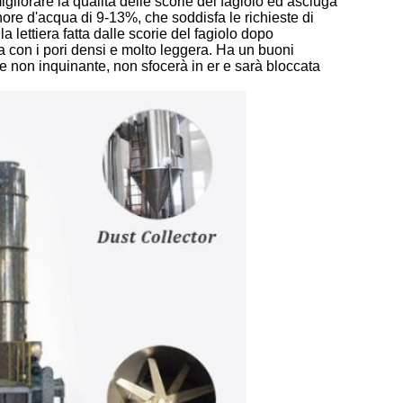
igliorare la qualità delle scorie del fagiolo ed asciuga
nore d'acqua di 9-13%, che soddisfa le richieste di
la lettiera fatta dalle scorie del fagiolo dopo
 con i pori densi e molto leggera. Ha un buoni
e non inquinante, non sfocerà in er e sarà bloccata