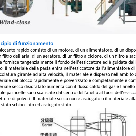
ncipio di funzionamento
siccante rapido consiste di un motore, di un alimentatore, di un dispos
n filtro dell'aria, di un aeratore, di un filtro a ciclone, di un filtro a s
a fornisce tangenzialmente il fondo dell'essiccatore ed è guidata da
o. Il materiale della pasta entra nell'essiccatore dall'alimentatore di 
olatura girante ad alta velocità, il materiale è disperso nell'ambito del
riale del blocco rapidamente è polverizzato e completamente è contat
riale secco disidratato aumenta con il flusso caldo del gas e l'anello d
ole particelle sono scaricate dal centro dell'anello al fuori dell'essic
ettore di polveri. Il materiale secco non è asciugato o il materiale all
 stato schiacciato ed asciugato stato.