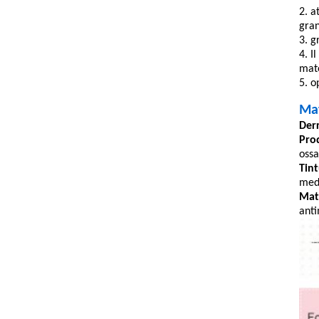
2. a
gra
3. g
4. I
mate
5. o
Mat
Derr
Prod
ossa
Tin
medi
Mate
anti