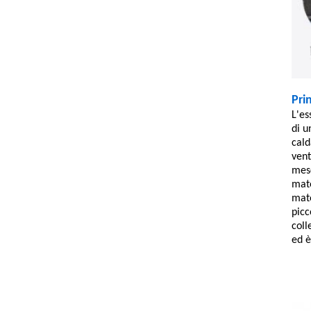
Pri
L'es
di u
cald
vent
mesc
mate
mate
picc
coll
ed è