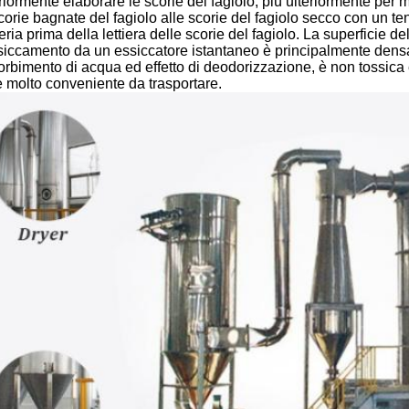
riormente elaborare le scorie del fagiolo, più ulteriormente per m
corie bagnate del fagiolo alle scorie del fagiolo secco con un te
ria prima della lettiera delle scorie del fagiolo. La superficie del
ssiccamento da un essiccatore istantaneo è principalmente densa
orbimento di acqua ed effetto di deodorizzazione, è non tossica 
è molto conveniente da trasportare.