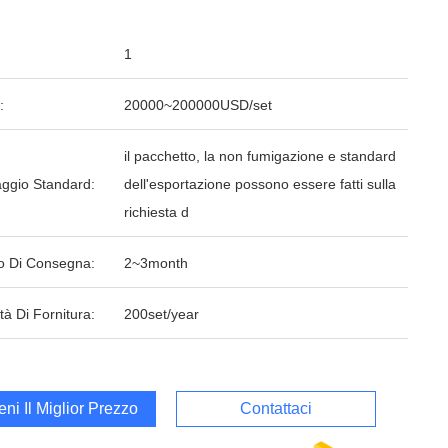
1
:
20000~200000USD/set
il pacchetto, la non fumigazione e standard
aggio Standard:
dell'esportazione possono essere fatti sulla
richiesta d
o Di Consegna:
2~3month
tà Di Fornitura:
200set/year
ieni Il Miglior Prezzo
Contattaci