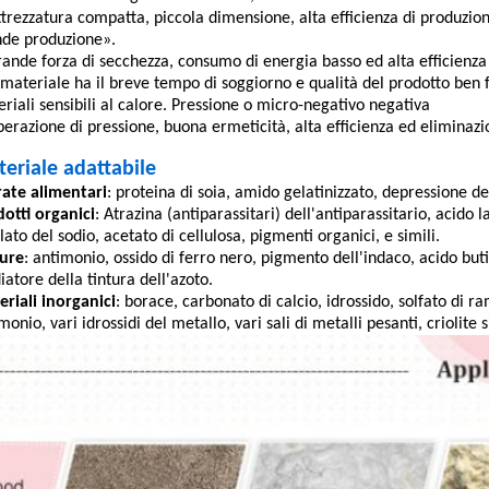
ttrezzatura compatta, piccola dimensione, alta efficienza di produzio
nde produzione».
rande forza di secchezza, consumo di energia basso ed alta efficienza
l materiale ha il breve tempo di soggiorno e qualità del prodotto ben 
riali sensibili al calore. Pressione o micro-negativo negativa
perazione di pressione, buona ermeticità, alta efficienza ed elimina
eriale adattabile
ate alimentari
: proteina di soia, amido gelatinizzato, depressione d
otti organici
: Atrazina (antiparassitari) dell'antiparassitario, acido
lato del sodio, acetato di cellulosa, pigmenti organici, e simili.
ture
: antimonio, ossido di ferro nero, pigmento dell'indaco, acido butirr
atore della tintura dell'azoto.
riali inorganici
: borace, carbonato di calcio, idrossido, solfato di ra
monio, vari idrossidi del metallo, vari sali di metalli pesanti, criolite si