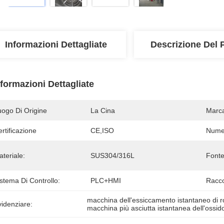
Informazioni Dettagliate
Descrizione Del 
nformazioni Dettagliate
uogo Di Origine
La Cina
Marc
rtificazione
CE,ISO
Numer
teriale:
SUS304/316L
Fonte
stema Di Controllo:
PLC+HMI
Racco
macchina dell'essiccamento istantaneo di r
idenziare:
macchina più asciutta istantanea dell'ossido