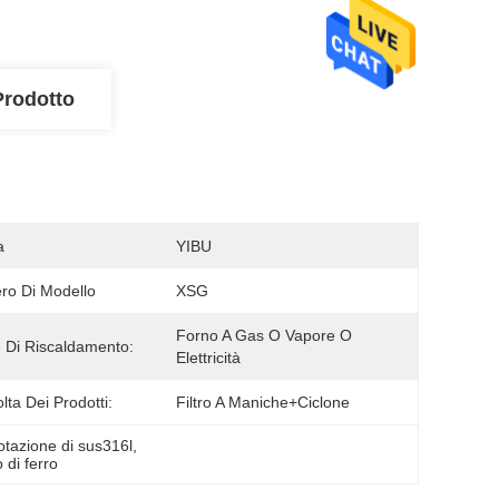
Prodotto
a
YIBU
o Di Modello
XSG
Forno A Gas O Vapore O 
 Di Riscaldamento:
Elettricità
lta Dei Prodotti:
Filtro A Maniche+ciclone
otazione di sus316l
, 
 di ferro