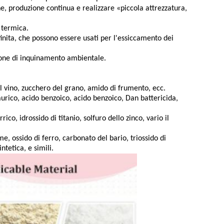
ne, produzione continua e realizzare «piccola attrezzatura,
 termica.
finita, che possono essere usati per l'essiccamento dei
zione di inquinamento ambientale.
el vino, zucchero del grano, amido di frumento, ecc.
 laurico, acido benzoico, acido benzoico, Dan battericida,
ico, idrossido di titanio, solfuro dello zinco, vario il
me, ossido di ferro, carbonato del bario, triossido di
ntetica, e simili.