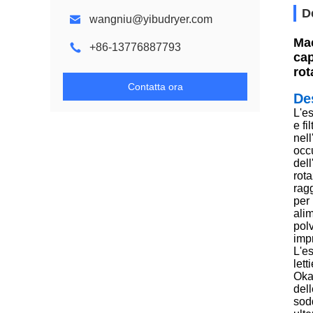
D
wangniu@yibudryer.com
Mac
+86-13776887793
cap
rot
Contatta ora
De
L'e
e fi
nell
occu
dell
rota
ragg
per 
alim
pol
imp
L'es
lett
Okar
dell
sodd