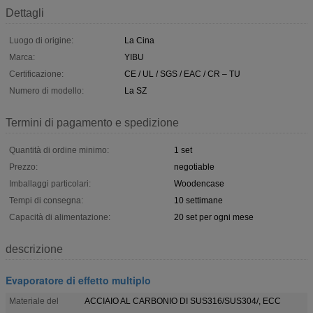
Dettagli
Luogo di origine:
La Cina
Marca:
YIBU
Certificazione:
CE / UL / SGS / EAC / CR – TU
Numero di modello:
La SZ
Termini di pagamento e spedizione
Quantità di ordine minimo:
1 set
Prezzo:
negotiable
Imballaggi particolari:
Woodencase
Tempi di consegna:
10 settimane
Capacità di alimentazione:
20 set per ogni mese
descrizione
Evaporatore di effetto multiplo
Materiale del
ACCIAIO AL CARBONIO DI SUS316/SUS304/, ECC