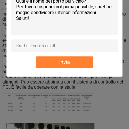
funzionamento tubolare del fuori riscaldamento di
circolazione per tenere il breve tempo di riscaldamento dei
materiali, la velocità rapida di evaporazione, grande rapporto
di concentrazione, in modo da tenere il crudo - effetto dei
materiali efficacemente.
L'energia del vapore del ◆ sarà conservata bene 70% che
l'evaporatore di unico effetto. I materiali
evaporated&concentrated nell'ambito dello stato sigillato che
stanno puliti e bene. Inoltre, è fornito di dispositivo
d'eliminazione speciale per impedire il fenomeno corrente
materiale.
Il ◆ tutto il contatto delle parti con materiale è fatto di acciaio
Invia
inossidabile ed è lucidato. L'attrezzatura ha le proprietà di
buon resistente alla corrosione, facili da pulire
conformemente ai requisiti della farmacia, igiene degli
alimenti. Può essere abbinata con il sistema di controllo del
PC. È facile da operare con la stalla.