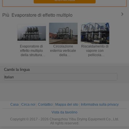
Evaporatore di effetto multiplo
Più
Evaporatore di
Circolazione
Riscaldamento di
Fil
effetto multiplo
esterna verticale
vapore con
rampicant
della struttura
della
pellicola
di energi
semplice per
metropolitana
discendente del
aument
cristallizzazione
lunga
distillatore
dell'evap
del cloruro
dell'evaporatore
dell'alcool
triplo di ef
Cambi la lingua
potassio/dell'ammonio
di singolo
dell'evaporatore
fil
industria chimica
di effetto multiplo
Italian
effetto/dell'alimento
Casa
|
Circa noi
|
Contattici
|
Mappa del sito
|
Informativa sulla privacy
Vista da tavolino
Copyright © 2017 - 2026 Changzhou Yibu Drying Equipment Co., Ltd.
All rights reserved.