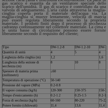
gas scarico è esaurita da un ventilatore speciale dello
scarico dell'umidità. Il gas di scarico è controllato da una
valvola di adeguamento. L'aria calda attraversa la maglia-
cinghia coperta porta il materiale dell'acqua via. La
maglia-cinghia si muove lentamente, velocità di marcia
può essere regolata liberamente secondo la proprietà
materiale. I prodotti finiti dopo il processo di secchezza
cadranno continuamente nel collettore materiale. La cima e
le unità basse di circolazione possono essere fornite
liberamente secondo il requisito del cliente;
Tipo
DW-1.2-8
DW-1.2-10
DW-1.
Quantità di unità
4
5
4
Larghezza della cinghia (m)
1,2
1,6
Lunghezza della sezione di
8
10
8
secchezza (m)
Spessore di materia prima
≤60
(millimetri)
Temperatura di operazione (°C)
50-140
Pressione del vapore (MPa)
0.2-0.8
Il vapore consuma (kg/h)
120-300
150-375
150-3
Tempo d'essiccamento (h)
0.2-1.2
0.25-1.5
0.2-1.
Forza di secchezza (kg/h)
60-160
80-220
75-22
Potere fornito (chilowatt)
11,4
13,6
11,4