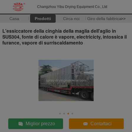
Changzhou Yibu Drying Equipment Co., Ltd
Casa
Prodotti
Circa noi
Giro della fabbrica
>>
L'essiccatore della cinghia della maglia dell'aglio in
SUS304, fonte di calore è vapore, electricicty, intossica il
furance, vapore di surriscaldamento
Miglior prezzo
Contattaci