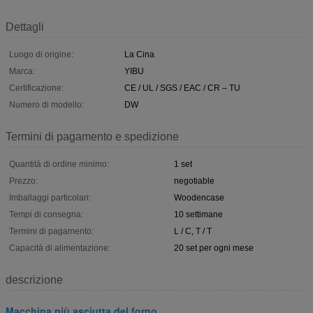
Dettagli
Luogo di origine:
La Cina
Marca:
YIBU
Certificazione:
CE / UL / SGS / EAC / CR – TU
Numero di modello:
DW
Termini di pagamento e spedizione
Quantità di ordine minimo:
1 set
Prezzo:
negotiable
Imballaggi particolari:
Woodencase
Tempi di consegna:
10 settimane
Termini di pagamento:
L / C, T / T
Capacità di alimentazione:
20 set per ogni mese
descrizione
Macchina più asciutta del forno