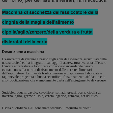
Macchina di secchezza dell'essiccatore della
cinghia della maglia dell'alimento
cipolla/aglio/zenzero/della verdura e frutta
disidratati della carta
Descrizione a macchina
L'essiccatore di verdure è basato sugli anni di esperienza accumulati dalla
nostra società ed ha integrato i vantaggi di attrezzatura avanzata all'estero.
L'intera attrezzatura è fabbricata con acciaio inossidabile basato
esattamente sulla norma di risanamento delle derrate alimentari
dell'esportatore. La linea di trasformazione è disposizione fabbricata e
ragionevole progettata e buona scientifica, funzionamento affidabile e la
alto-robotizzazione che è ampiamente usata nell'asciugamento di verdure.
Sutiableproducts: cavolo, cavolfiore, spinaci, greenfrocery, cipolla di
inverno, aglio, germe di soia, carota, agarico, zenzero, ect del fuco.
Uscita quotidiana 1-10 tonnellate secondo il requisito di clienti