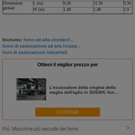
Dimensioni
L (m)
9,56
11,56
9,56
globali
W (m)
1,49
1,49
1,9
forno ad aria circolanti
Etichette:
,
forno di essiccazione ad aria forzata
,
forni di essiccazione industriali
Ottieni il miglior prezzo per
L'essiccatore della cinghia della
maglia dell'aglio in SUS304, fonte
di calore è vapore, electricicty,
intossica il furance, vapore di
surriscaldamento
Continua
Macchina più asciutta del forno
Più