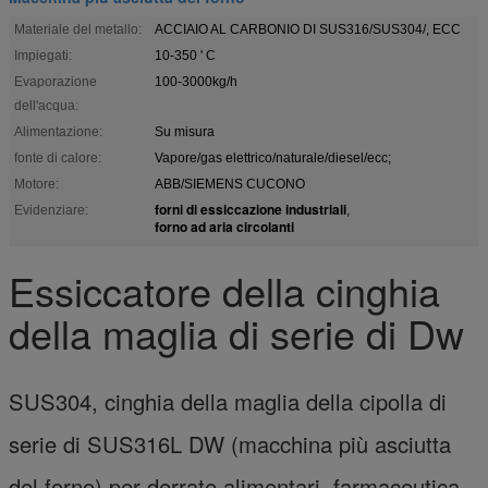
Materiale del metallo:
ACCIAIO AL CARBONIO DI SUS316/SUS304/, ECC
Impiegati:
10-350 ' C
Evaporazione
100-3000kg/h
dell'acqua:
Alimentazione:
Su misura
fonte di calore:
Vapore/gas elettrico/naturale/diesel/ecc;
Motore:
ABB/SIEMENS CUCONO
forni di essiccazione industriali
Evidenziare:
,
forno ad aria circolanti
Essiccatore della cinghia
della maglia di serie di Dw
SUS304, cinghia della maglia della cipolla di
serie di SUS316L DW (macchina più asciutta
del forno) per derrate alimentari, farmaceutica