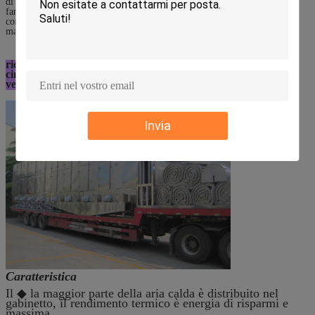
di area are25 m. e un ² da 60 m. La velocità ed il volume di trasporto del
fan dell'asciugatrice adottano l'adeguamento stepless della velocità di
conversione di frequenza per soddisfare le richieste di secchezza dei
materiali differenti.
richiedente di secchezza della macchina dell'essiccatore della
cinghia della maglia dell'alimento cipolla/aglio/zenzero/della
verdura e frutta disidratati della carta:
Invia
Caratteristica
Il ◆ la maggior parte della aria calda è distribuito nel
gabinetto, il rendimento termico è energia di risparmi e
massima.