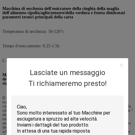
Macchina di secchezza dell'essiccatore della cinghia della maglia
dell'alimento cipolla/aglio/zenzero/della verdura e frutta disidratati
parametri tecnici principali della carta
Temperatura di secchezza: 50-120°c
Tempo d'essiccamento: 0.25-1.5h
L'acqua è rimanere dopo l'essiccamento: 5%-25% (controllabile)
Lasciate un messaggio
Macchina di secchezza dell'essiccatore della cinghia della maglia
dell'alimento cipolla/aglio/zenzero/della verdura e frutta disidratati
Ti richiameremo presto!
riassunto della carta
Il tipo asciugatrice della cinghia ha una struttura a forma di scatola. La
scatola è fornita degli strati a un solo strato o multipli di trasporto delle
cinghie. Il tipo asciugatrice della cinghia include: tipo a un solo strato della
cinghia con la specificazione di area di secchezza comunemente usata di un ²
da 20 m., utilizzata in due sezioni o in tre sezioni. La temperatura può
essere controllata nelle sezioni differenti e può essere regolata
automaticamente secondo le regolazioni. tipo a più strati della cinghia (tipo
del piatto di tornitura). La cinghia di trasporto può essere maglia dello
schermo o piatto di giro. Il ² di secchezza comunemente usato di specifiche