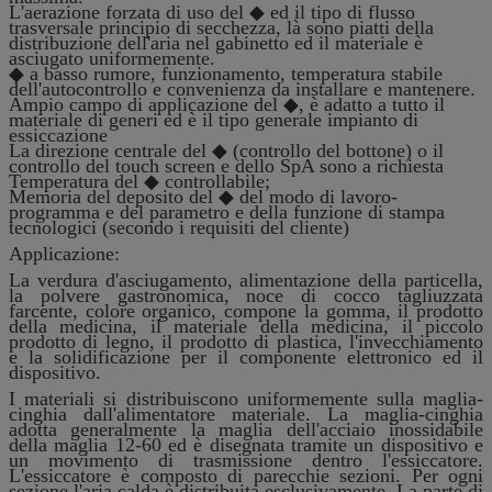
L'aerazione forzata di uso del ◆ ed il tipo di flusso
trasversale principio di secchezza, là sono piatti della
distribuzione dell'aria nel gabinetto ed il materiale è
asciugato uniformemente.
◆ a basso rumore, funzionamento, temperatura stabile
dell'autocontrollo e convenienza da installare e mantenere.
Ampio campo di applicazione del ◆, è adatto a tutto il
materiale di generi ed è il tipo generale impianto di
essiccazione
La direzione centrale del ◆ (controllo del bottone) o il
controllo del touch screen e dello SpA sono a richiesta
Temperatura del ◆ controllabile;
Memoria del deposito del ◆ del modo di lavoro-
programma e del parametro e della funzione di stampa
tecnologici (secondo i requisiti del cliente)
Applicazione:
La verdura d'asciugamento, alimentazione della particella,
la polvere gastronomica, noce di cocco tagliuzzata
farcente, colore organico, compone la gomma, il prodotto
della medicina, il materiale della medicina, il piccolo
prodotto di legno, il prodotto di plastica, l'invecchiamento
e la solidificazione per il componente elettronico ed il
dispositivo.
I materiali si distribuiscono uniformemente sulla maglia-
cinghia dall'alimentatore materiale. La maglia-cinghia
adotta generalmente la maglia dell'acciaio inossidabile
della maglia 12-60 ed è disegnata tramite un dispositivo e
un movimento di trasmissione dentro l'essiccatore.
L'essiccatore è composto di parecchie sezioni. Per ogni
sezione l'aria calda è distribuita esclusivamente. La parte di