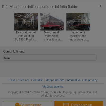
Macchina dell'essiccatore del letto fluido
Più
Essiccatore del
Macchina di
Impianto di
Specchi
letto 316L/di
vibrazione
essiccazione
vibraz
SUS304 Fludized
cristallizzata
industriale di
economiz
per il prodotto
dell'essiccatore
operazione
d'energ
della medicina
del letto fluido del
dell'essiccatore
controllo
con controllo
sale per industria
facile del letto
SpA de
Cambi la lingua
automatico
chimica
fluido per il
macch
formiato di sodio
dell'essi
Italian
del letto f
boroidru
sodio po
Casa
|
Circa noi
|
Contattici
|
Mappa del sito
|
Informativa sulla privacy
Vista da tavolino
Copyright © 2017 - 2026 Changzhou Yibu Drying Equipment Co., Ltd.
All rights reserved.
Chiacchierare
Richiedere un