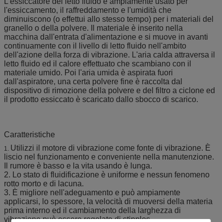
L'essiccatore del letto fluido è ampiamente usato per
l'essiccamento, il raffreddamento e l'umidità che
diminuiscono (o effettui allo stesso tempo) per i materiali del
granello o della polvere. Il materiale è inserito nella
macchina dall'entrata d'alimentazione e si muove in avanti
continuamente con il livello di letto fluido nell'ambito
dell'azione della forza di vibrazione. L'aria calda attraversa il
letto fluido ed il calore effettuato che scambiano con il
materiale umido. Poi l'aria umida è aspirata fuori
dall'aspiratore, una certa polvere fine è raccolta dal
dispositivo di rimozione della polvere e del filtro a ciclone ed
il prodotto essiccato è scaricato dallo sbocco di scarico.
Caratteristiche
Utilizzi il motore di vibrazione come fonte di vibrazione. È
1.
liscio nel funzionamento e conveniente nella manutenzione.
Il rumore è basso e la vita usando è lunga.
2. Lo stato di fluidificazione è uniforme e nessun fenomeno
rotto morto e di lacuna.
3. È migliore nell'adeguamento e può ampiamente
applicarsi, lo spessore, la velocità di muoversi della materia
prima interno ed il cambiamento della larghezza di
vibrazione può essere regolato di stipples.