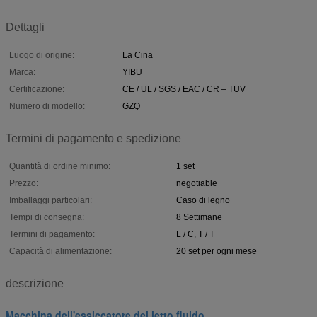
Dettagli
Luogo di origine:
La Cina
Marca:
YIBU
Certificazione:
CE / UL / SGS / EAC / CR – TUV
Numero di modello:
GZQ
Termini di pagamento e spedizione
Quantità di ordine minimo:
1 set
Prezzo:
negotiable
Imballaggi particolari:
Caso di legno
Tempi di consegna:
8 Settimane
Termini di pagamento:
L / C, T / T
Capacità di alimentazione:
20 set per ogni mese
descrizione
Macchina dell'essiccatore del letto fluido