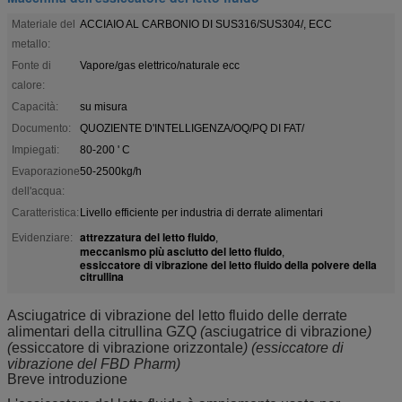
Materiale del
ACCIAIO AL CARBONIO DI SUS316/SUS304/, ECC
metallo:
Fonte di
Vapore/gas elettrico/naturale ecc
calore:
Capacità:
su misura
Documento:
QUOZIENTE D'INTELLIGENZA/OQ/PQ DI FAT/
Impiegati:
80-200 ' C
Evaporazione
50-2500kg/h
dell'acqua:
Caratteristica:
Livello efficiente per industria di derrate alimentari
attrezzatura del letto fluido
Evidenziare:
,
meccanismo più asciutto del letto fluido
,
essiccatore di vibrazione del letto fluido della polvere della
citrullina
Asciugatrice di vibrazione del letto fluido delle derrate
alimentari della citrullina GZQ
(
asciugatrice di vibrazione
)
(
essiccatore di vibrazione orizzontale
) (essiccatore di
vibrazione del FBD Pharm)
Breve introduzione