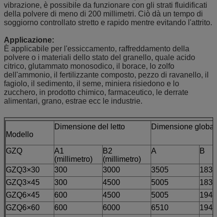
vibrazione, è possibile da funzionare con gli strati fluidificati
della polvere di meno di 200 millimetri. Ciò dà un tempo di
soggiorno controllato stretto e rapido mentre evitando l'attrito.
Applicazione:
È applicabile per l'essiccamento, raffreddamento della
polvere o i materiali dello stato del granello, quale acido
citrico, glutammato monosodico, il borace, lo zolfo
dell'ammonio, il fertilizzante composto, pezzo di ravanello, il
fagiolo, il sedimento, il seme, miniera risiedono e lo
zucchero, in prodotto chimico, farmaceutico, le derrate
alimentari, grano, estrae ecc le industrie.
Dimensione del letto
Dimensione global
Modello
GZQ
A1
B2
A
B
(millimetro)
(millimetro)
GZQ3×30
300
3000
3505
1830
GZQ3×45
300
4500
5005
1830
GZQ6×45
600
4500
5005
1940
GZQ6×60
600
6000
6510
1940