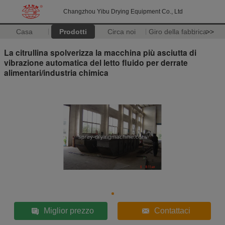
Changzhou Yibu Drying Equipment Co., Ltd
Casa
Prodotti
Circa noi
Giro della fabbrica
>>
La citrullina spolverizza la macchina più asciutta di
vibrazione automatica del letto fluido per derrate
alimentari/industria chimica
Miglior prezzo
Contattaci