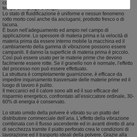
conveniente nella manutenzione. Il rumore è basso ed il
tempo di impiego è lungo.
Lo stato di fluidificazione è uniforme e nessun fenomeno
rotto morto così anche da asciugarsi, prodotto fresco o di
lacuna.
È buon nell'adeguamento ed ampio nel campo di
applicazione. Lo spessore di materia prima e la velocità di
materia prima da essere interno mobile la macchina ed il
cambiamento della gamma di vibrazione possono essere
campanili. Il danno la superficie di materia prima è piccolo.
Così può essere usato per le materie prime che devono
facilmente essere rotte. Se il granello non è normale, l'effetto
del processo non può essere effettuato.
La struttura è completamente guarnizione, è efficace da
impedire inquinamento trasversale delle materie prime ed il
luogo di lavoro è pulito.
Il meccanici ed il calore sono alti ed il suo efficace del
risparmio energetico, confrontato all'essiccatore ordinale, 30-
60% di energia è conservato.
Lo strato umido della polvere è vibrato su un piatto del
distributore commerciale dell'aria. L'effetto della vibrazione
combinata con il flusso ascendente ed in avanti diretto di aria
di secchezza tramite il piatto perforato crea le condizioni di
lavorazione ed il trasporto ideali della polvere. Grazie alla