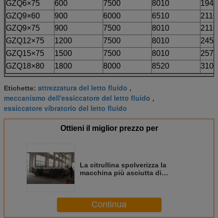
GZQ6×75
600
7500
8010
1940
GZQ9×60
900
6000
6510
2110
GZQ9×75
900
7500
8010
2110
GZQ12×75
1200
7500
8010
2450
GZQ15×75
1500
7500
8010
2570
GZQ18×80
1800
8000
8520
3100
attrezzatura del letto fluido
Etichette:
,
meccanismo dell'essiccatore del letto fluido
,
essiccatore vibratorio del letto fluido
Ottieni il miglior prezzo per
La citrullina spolverizza la
macchina più asciutta di
vibrazione automatica del letto
fluido per derrate
alimentari/industria chimica
Continua