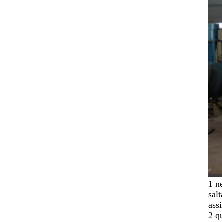
1 n
sal
assi
2 qu