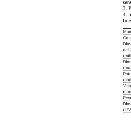
sen
3. P
4. p
fin
Mod
Capa
Dim
dell
(mil
Dime
(mag
Pote
(chi
Velo
man
Pes
Dim
(L*W