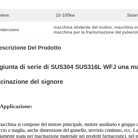
otere:
10-100kw
Siste
macchina stridente del mulino
, 
macchina ind
idenziare:
macchina per la frantumazione del pulverize
escrizione Del Prodotto
giunta di serie di SUS304 SUS316L WFJ una mac
cinazione del signore
Applicazione:
acchina si compone del motore principale, motore ausiliario e gruppo di 
ccio o maglia, anche dimensione del granello, servizio continuo, ecc. L
amente usata per macinazione materiale nei prodotti farmaceutici, nel pro