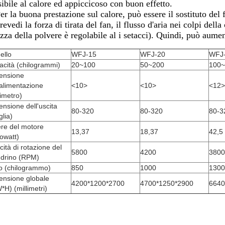
sibile al calore ed appiccicoso con buon effetto.
er la buona prestazione sul calore, può essere il sostituto del 
revedi la forza di tirata del fan, il flusso d'aria nei colpi del
ezza della polvere è regolabile al i setacci). Quindi, può aume
ello
WFJ-15
WFJ-20
WFJ
cità (chilogrammi)
20~100
50~200
100~
ensione
'alimentazione
<10>
<10>
<12>
limetro)
nsione dell'uscita
80-320
80-320
80-3
lia)
re del motore
13,37
18,37
42,5
lowatt)
cità di rotazione del
5800
4200
3800
drino (RPM)
o (chilogrammo)
850
1000
1300
ensione globale
4200*1200*2700
4700*1250*2900
6640
*H) (millimetri)