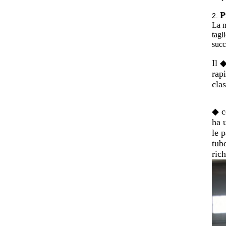
P
2.
La m
tagl
succ
Il ◆
rapi
clas
◆ c
ha 
le p
tubo
rich