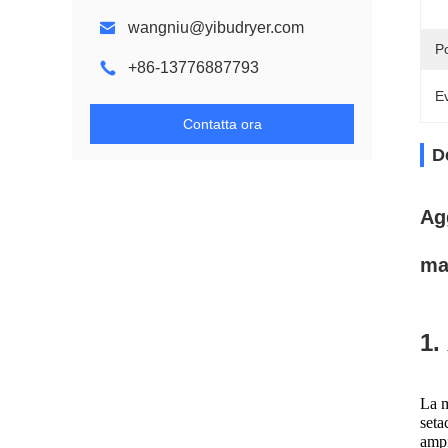
wangniu@yibudryer.com
P
+86-13776887793
Ev
Contatta ora
D
Ag
ma
1.
La m
seta
ampi