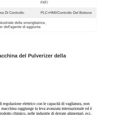
FAT/
ma Di Controllo:
PLC+HMI/controllo Del Bottone
ustriale della smerigliatrice
, 
r dell'agente di aggiunta
china del Pulverizer della
regolazione elettrico con le capacità di vagliatura, non
a macchina raggiunge la leva avanzata internazionale ed è
dotto chimico, nelle industrie di derrate alimentari, ecc.