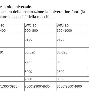
frantoio universale.
la camera della macinazione la polvere fine fuori (la
ntare la capacità della macchina.
-30
WFJ-60
WFJ-80
400
200~800
300~1000
<12>
<12>
20
80-320
80-320
77,5
96
3200
2800
2500
3000
*1300*3960
7500*2300*4530
8500*2500*4600