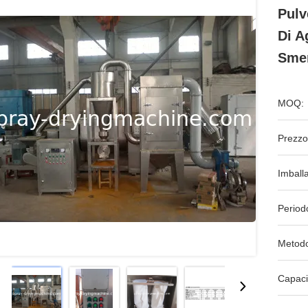
Pulv
Di A
Smer
MOQ:
Prezzo
Imball
Period
Metodo
Capaci