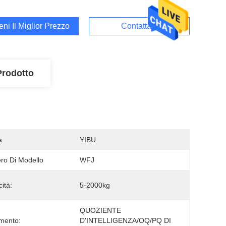
ieni Il Miglior Prezzo
Contattaci
Prodotto
a
YIBU
o Di Modello
WFJ
ità:
5-2000kg
QUOZIENTE 
mento:
D'INTELLIGENZA/OQ/PQ DI 