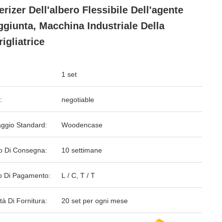
erizer Dell'albero Flessibile Dell'agente
ggiunta, Macchina Industriale Della
igliatrice
1 set
:
negotiable
aggio Standard:
Woodencase
o Di Consegna:
10 settimane
 Di Pagamento:
L / C, T / T
tà Di Fornitura:
20 set per ogni mese