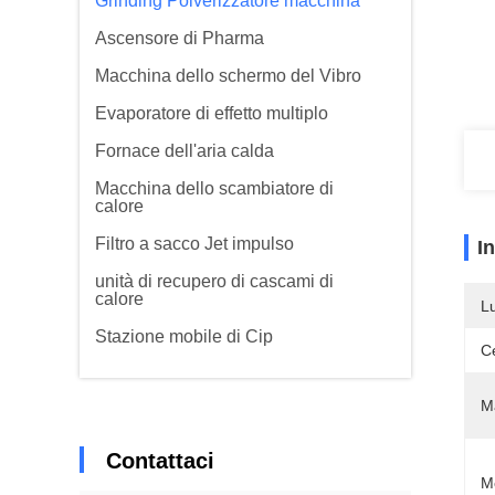
Grinding Polverizzatore macchina
Ascensore di Pharma
Macchina dello schermo del Vibro
Evaporatore di effetto multiplo
Fornace dell'aria calda
Macchina dello scambiatore di
calore
Filtro a sacco Jet impulso
I
unità di recupero di cascami di
calore
L
Stazione mobile di Cip
Ce
Ma
Contattaci
M