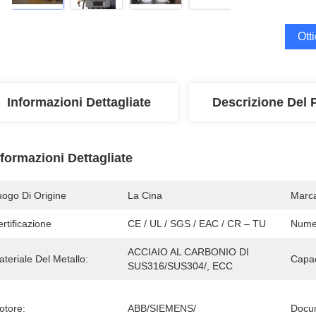
Ott
Informazioni Dettagliate
Descrizione Del 
nformazioni Dettagliate
uogo Di Origine
La Cina
Marc
rtificazione
CE / UL / SGS / EAC / CR – TU
Numer
ACCIAIO AL CARBONIO DI 
teriale Del Metallo:
Capac
SUS316/SUS304/, ECC
otore:
ABB/SIEMENS/
Docu