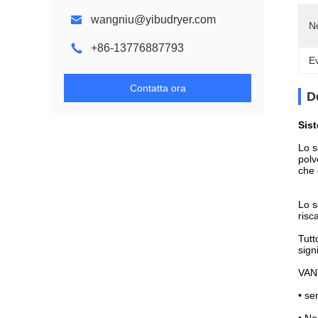
wangniu@yibudryer.com
N
+86-13776887793
Ev
Contatta ora
D
Sist
Lo s
polv
che 
Lo s
risc
Tutt
signi
VAN
• se