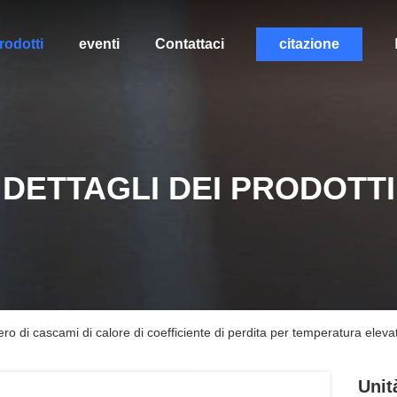
rodotti
eventi
Contattaci
citazione
DETTAGLI DEI PRODOTTI
ero di cascami di calore di coefficiente di perdita per temperatura eleva
Unit