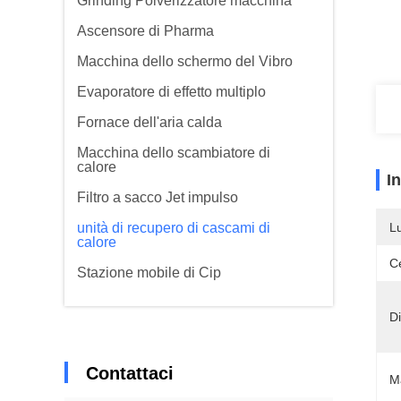
Grinding Polverizzatore macchina
Ascensore di Pharma
Macchina dello schermo del Vibro
Evaporatore di effetto multiplo
Fornace dell'aria calda
Macchina dello scambiatore di
calore
I
Filtro a sacco Jet impulso
unità di recupero di cascami di
L
calore
Ce
Stazione mobile di Cip
D
Contattaci
Ma