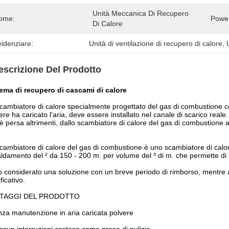
Unità Meccanica Di Recupero 
ome:
Powe
Di Calore
idenziare:
Unità di ventilazione di recupero di calore
, 
escrizione Del Prodotto
ema di recupero di cascami di calore
cambiatore di calore specialmente progettato del gas di combustione con
ere ha caricato l'aria, deve essere installato nel canale di scarico reale.
è persa altrimenti, dallo scambiatore di calore del gas di combustione al
cambiatore di calore del gas di combustione è uno scambiatore di calo
aldamento del ² da 150 - 200 m. per volume del ³ di m. che permette di inst
o considerato una soluzione con un breve periodo di rimborso, mentre 
ficativo.
TAGGI DEL PRODOTTO
nza manutenzione in aria caricata polvere