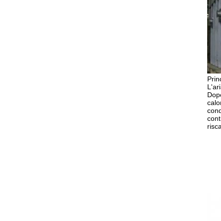
Prin
L'ar
Dopo
calo
cond
cont
risc