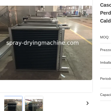
Casc
Perd
Cald
MOQ:
Prezzo
Imball
Period
Capaci