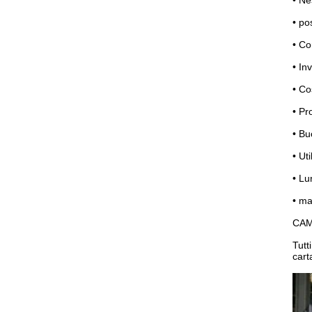
• Ne
• po
• Co
• In
• Co
• Pr
• Bu
• Ut
• Lu
• ma
CAM
Tutt
cart