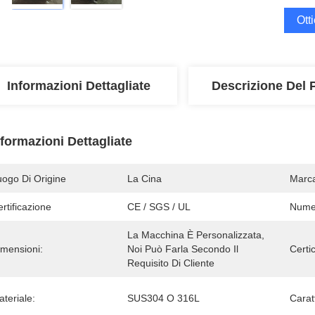
Ott
Informazioni Dettagliate
Descrizione Del 
nformazioni Dettagliate
uogo Di Origine
La Cina
Marc
rtificazione
CE / SGS / UL
Numer
La Macchina È Personalizzata, 
imensioni:
Noi Può Farla Secondo Il 
Certi
Requisito Di Cliente
teriale:
SUS304 O 316L
Caratt