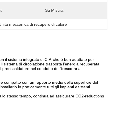
r:
Su Misura
Unità meccanica di recupero di calore
 il sistema integrato di CIP, che è ben adattato per
 Il sistema di circolazione trasporta l'energia recuperata,
 preriscaldatore nel condotto dell'fresco-aria.
re compatto con un rapporto medio della superficie del
allarlo in praticamente tutti gli impianti esistenti.
allo stesso tempo, continua ad assicurare CO2-reductions