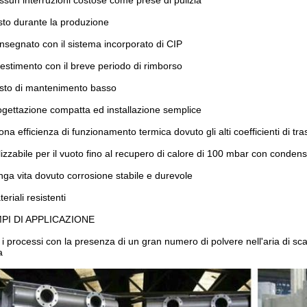
ssun interruzioni costose come prese di pulizia
sto durante la produzione
nsegnato con il sistema incorporato di CIP
vestimento con il breve periodo di rimborso
sto di mantenimento basso
ogettazione compatta ed installazione semplice
ona efficienza di funzionamento termica dovuto gli alti coefficienti di tr
ilizzabile per il vuoto fino al recupero di calore di 100 mbar con conde
nga vita dovuto corrosione stabile e durevole
teriali resistenti
PI DI APPLICAZIONE
i i processi con la presenza di un gran numero di polvere nell'aria di sc
a