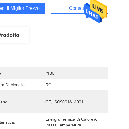
ieni Il Miglior Prezzo
Contattaci
Prodotto
a
YIBU
o Di Modello
RG
cate:
CE, ISO9001&14001
Energia Termica Di Calore A 
eristica:
Bassa Temperatura