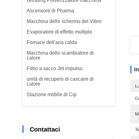
Grinding Polverizzatore macchina
Ascensore di Pharma
Macchina dello schermo del Vibro
Evaporatore di effetto multiplo
Fornace dell'aria calda
Macchina dello scambiatore di
calore
Filtro a sacco Jet impulso
I
unità di recupero di cascami di
calore
L
Stazione mobile di Cip
Ce
Ma
Contattaci
T