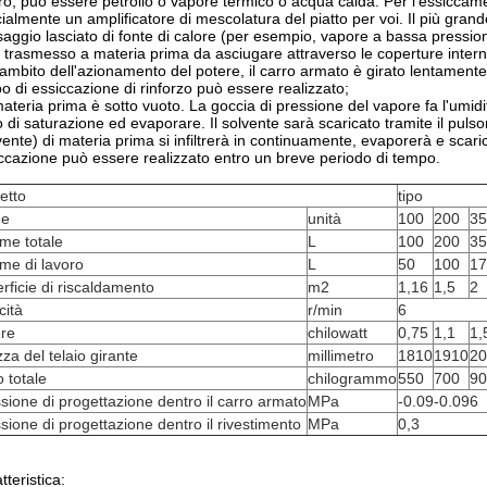
ro, può essere petrolio o vapore termico o acqua calda. Per l'essicca
ialmente un amplificatore di mescolatura del piatto per voi. Il più gra
aggio lasciato di fonte di calore (per esempio, vapore a bassa pressione o
 trasmesso a materia prima da asciugare attraverso le coperture intern
'ambito dell'azionamento del potere, il carro armato è girato lentamen
o di essiccazione di rinforzo può essere realizzato;
ateria prima è sotto vuoto. La goccia di pressione del vapore fa l'umidi
o di saturazione ed evaporare. Il solvente sarà scaricato tramite il pul
vente) di materia prima si infiltrerà in continuamente, evaporerà e scaric
ccazione può essere realizzato entro un breve periodo di tempo.
etto
tipo
e
unità
100
200
35
me totale
L
100
200
35
me di lavoro
L
50
100
17
rficie di riscaldamento
m2
1,16
1,5
2
cità
r/min
6
ere
chilowatt
0,75
1,1
1,
zza del telaio girante
millimetro
1810
1910
20
 totale
chilogrammo
550
700
90
sione di progettazione dentro il carro armato
MPa
-0.09-0.096
sione di progettazione dentro il rivestimento
MPa
0,3
tteristica: