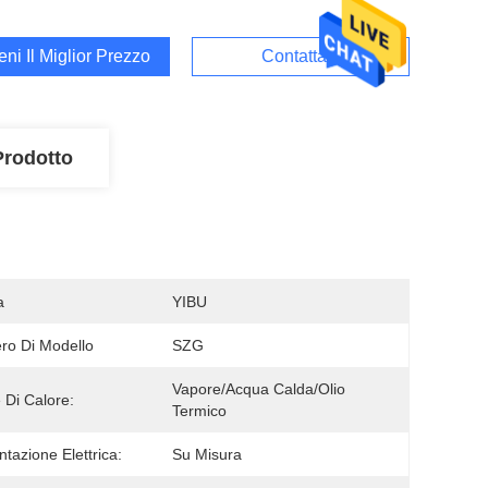
ieni Il Miglior Prezzo
Contattaci
Prodotto
a
YIBU
o Di Modello
SZG
Vapore/acqua Calda/olio 
 Di Calore:
Termico
ntazione Elettrica:
Su Misura