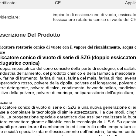
rtificato:
CE
Appli
impianto di essiccazione di vuoto
, 
essiccato
idenziare:
Essiccatore rotatorio conico di vuoto del C
escrizione Del Prodotto
siccatore rotatorio conico di vuoto con il vapore del riscaldamento, acqua c
ere
iccatore conico di vuoto di serie di SZG (doppio essiccator
ciugatrice conica)
oppia impastatrice del cono consiste della parte di sostegno, del salta
'industria dell'alimento, del prodotto chimico e della farmacia mescolare 
è, farina di frumento, farina di mais, farina del mais, farina di riso, ave
eperoncino rosso, polvere della cipolla, polvere del longarone, polvere 
ere detergente, polvere di talco, condimento, bevanda solida, medicinali 
ditivo della polvere, polvere di moringa, antiparassitario dell'agricoltura,
azione
siccatore conico di vuoto di serie di SZG è una nuova generazione di es
ase a combinare la tecnologia di simile attrezzatura. Ha due modi, cin
ile. La progettazione speciale garantisce due assi per realizzare la buo
tare connettore girante affidabile con la tecnologia da U.S.A. Su quest
anili per accelerare il cambiamento ed il controllo della temperatura c
 società specializzata nell'essiccamento dell'industria, forniamo cento 