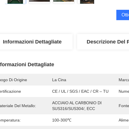
Ott
Informazioni Dettagliate
Descrizione Del 
nformazioni Dettagliate
uogo Di Origine
La Cina
Marc
rtificazione
CE / UL / SGS / EAC / CR – TU
Numer
ACCIAIO AL CARBONIO DI 
teriale Del Metallo:
Fonte
SUS316/SUS304/, ECC
emperatura:
100-300℃
Alime