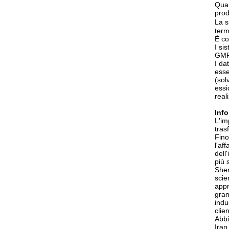
Quan
prod
La s
term
È co
I si
GMP
I da
esse
(sol
essi
real
Info
L'im
tras
Fino
l'af
dell
più 
Shen
scie
appr
gran
indu
clien
Abbi
Iran