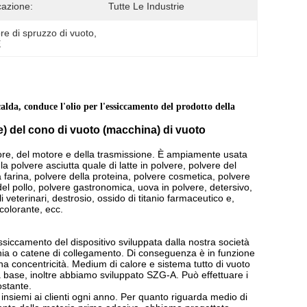
cazione:
Tutte Le Industrie
re di spruzzo di vuoto
, 
E
alda, conduce l'olio per l'essiccamento del prodotto della
e) del cono di vuoto (macchina) di vuoto
tore, del motore e della trasmissione. È ampiamente usata
la polvere asciutta quale di latte in polvere, polvere del
na farina, polvere della proteina, polvere cosmetica, polvere
del pollo, polvere gastronomica, uova in polvere, detersivo,
veterinari, destrosio, ossido di titanio farmaceutico e,
 colorante, ecc.
siccamento del dispositivo sviluppata dalla nostra società
ghia o catene di collegamento. Di conseguenza è in funzione
na concentricità. Medium di calore e sistema tutto di vuoto
a base, inoltre abbiamo sviluppato SZG-A. Può effettuare i
ostante.
insiemi ai clienti ogni anno. Per quanto riguarda medio di