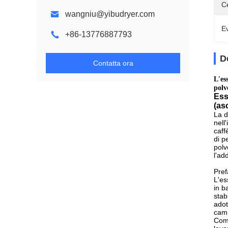
Ce
wangniu@yibudryer.com
Ev
+86-13776887793
D
Contatta ora
L'es
polv
Ess
(as
La d
nell
caff
di p
polv
l'ad
Pref
L'es
in b
stab
adot
camp
Come