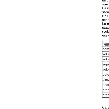
lavo
spec
Pass
sarà
Nell
scop
La m
stat
(sol
essi
Ogg
nom
volu
volu
supe
velo
pot
alte
peso
pres
pres
Cara