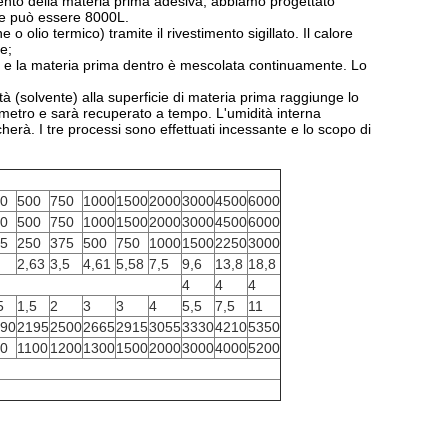
mento della materia prima adesiva, abbiamo progettato
nde può essere 8000L.
 olio termico) tramite il rivestimento sigillato. Il calore
e;
te e la materia prima dentro è mescolata continuamente. Lo
tà (solvente) alla superficie di materia prima raggiunge lo
sometro e sarà recuperato a tempo. L'umidità interna
herà. I tre processi sono effettuati incessante e lo scopo di
0
500
750
1000
1500
2000
3000
4500
6000
0
500
750
1000
1500
2000
3000
4500
6000
5
250
375
500
750
1000
1500
2250
3000
2,63
3,5
4,61
5,58
7,5
9,6
13,8
18,8
4
4
4
5
1,5
2
3
3
4
5,5
7,5
11
90
2195
2500
2665
2915
3055
3330
4210
5350
0
1100
1200
1300
1500
2000
3000
4000
5200