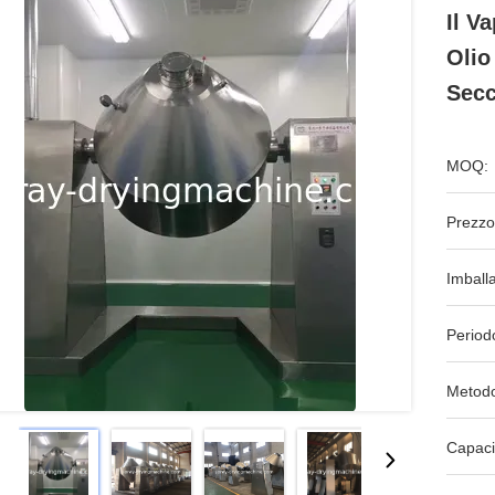
Il V
Olio
Secc
MOQ:
Prezzo
Imball
Period
Metodo
Capaci