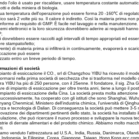
do l'olio è usato per riscaldare, usare temperatura costante automatic
otti e della miniera di biologia.
ua temperatura dell'operazione può essere forma 20 -160℃ di regolato. 
ico sarà 2 volte più su. Il calore è indiretto. Così la materia prima non
nforme al requisito di GMP. È facile nel lavaggio e nella manutenzione.
stemi elettronici e la loro sicurezza dovrebbero aderire ai requisiti hann
;
ti dovrebbero essere raccolti agli intervalli di tempo appropriati ed es
re stampato/letto;
vente) di materia prima si infiltrerà in continuamente, evaporerà e scaric
ccazione può essere
izzato entro un breve periodo di tempo.
rmazioni di società
pianto di essiccazione il CO., srl di Changzhou YIBU ha ricevuto il mod
formarsi nella prima società di secchezza che si trasforma nel modello 
ra YIBU ha più di 250 persone, con il 25enne. Il fondatore, il sig. Zha 
fare di impianto di essiccazione per oltre trenta anni, tiene a lungo il p
'impianto di essiccazione della Cina. La società presta molta attenzione
successivamente, ha cooperato con gli istituti che sono Shanghai, Wuha
yang Chenmical, Ministero dell'industria chimica, l'università di Qinghua
nza e tecnologia di Dalian. Di conseguenza la società può mettere 3-5
ovazione dei dipartimenti pertinenti dello stato, la società ha installato 
ulazione, che può ricercare il nuovo processo e sviluppare la nuova tecn
strie di derrate alimentari e del prodotto chimico. Abbiamo molto macchi
ti.
amo venduto l'attrezzatura ad U.S.A., India, Russia, Danimarca, Oland
, Indonesia, le Filippine, Corea, Giappone, Taiwan, Hong Kong ecc compl