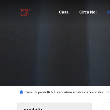
Casa.
Circa Noi.
p
Casa.
>
prodotti
>
Essiccatore rotatorio conico di vuot
prodotti