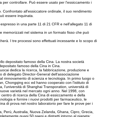
a per controllare. Può essere usato per l'essiccamento i
Confrontato all'essiccatore ordinale, il suo rendimento
 può essere inquinata.
o espresso in una parte 11 di 21 CFR e nell'allegato 11 di
sere memorizzati nel sistema in un formato fisso che può
herà. I tre processi sono effettuati incessante e lo scopo di
ello depositato famoso della Cina. La nostra società
depositato famoso della Cina in Cina.
Guocai dedica la ricerca, la fabbricazione, produzione e
osto di delegato Director-General dell'associazione
 al rinnovamento di scienza e tecnologia. In primo luogo o
n, Chongqing ecc ed hanno cooperato con l'istituto di
, l'università di Shanghai Transporation, università di
 nuove varietà nel mercato ogni anno. Nel 1998, con
il centro di ricerca della Cina di essiccamento e della
ologia e fornire i nuovi prodotti per farmaceutico, le
na di prova nel nostro laboratorio per fare le prove per i
a, Perù, Australia, Nuova Zelanda, Ghana, Cipro, Grecia,
etamente quasi 50 paesi e distretti intorno al pianeta;