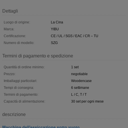
Dettagli
Luogo di origine:
La Cina
Marca:
YIBU
Certificazione:
CE / UL / SGS / EAC / CR – TU
Numero di modello:
SZG
Termini di pagamento e spedizione
Quantità di ordine minimo:
1 set
Prezzo:
negotiable
Imballaggi particolari:
Woodencase
Tempi di consegna:
6 settimane
Termini di pagamento:
L / C, T / T
Capacità di alimentazione:
30 set per ogni mese
descrizione
Macchina dell'essiccazione sotto vuoto