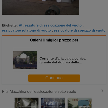
Attrezzature di essiccazione del vuoto
Etichette:
,
essiccatore rotatorio di vuoto
essiccatore di spruzzo di vuoto
,
Ottieni il miglior prezzo per
Corrente d'aria calda conica
girante del doppio della
macchina dell'essiccazione sotto
vuoto dell'inositolo a
circolazione d'aria
Continua
Macchina dell'essiccazione sotto vuoto
Più