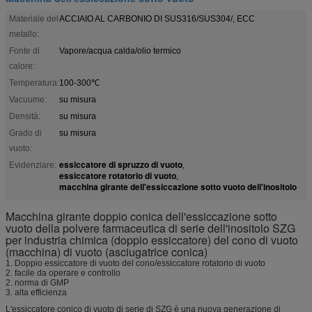
Materiale del
ACCIAIO AL CARBONIO DI SUS316/SUS304/, ECC
metallo:
Fonte di
Vapore/acqua calda/olio termico
calore:
Temperatura:
100-300℃
Vacuume:
su misura
Densità:
su misura
Grado di
su misura
vuoto:
essiccatore di spruzzo di vuoto
Evidenziare:
,
essiccatore rotatorio di vuoto
,
macchina girante dell'essiccazione sotto vuoto dell'inositolo
Macchina girante doppio conica dell'essiccazione sotto
vuoto della polvere farmaceutica di serie dell'inositolo SZG
per industria chimica (doppio essiccatore) del cono di vuoto
(macchina) di vuoto (asciugatrice conica)
1. Doppio essiccatore di vuoto del cono/essiccatore rotatorio di vuoto
2. facile da operare e controllo
2. norma di GMP
3. alta efficienza
L'essiccatore conico di vuoto di serie di SZG è una nuova generazione di