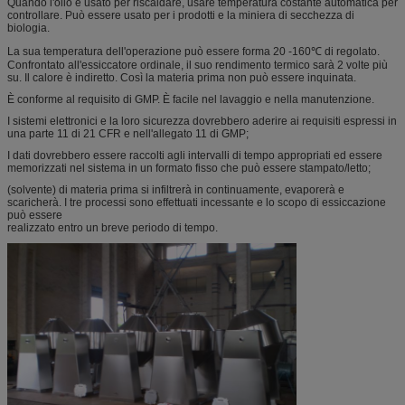
Quando l'olio è usato per riscaldare, usare temperatura costante automatica per
controllare. Può essere usato per i prodotti e la miniera di secchezza di
biologia.
La sua temperatura dell'operazione può essere forma 20 -160℃ di regolato.
Confrontato all'essiccatore ordinale, il suo rendimento termico sarà 2 volte più
su. Il calore è indiretto. Così la materia prima non può essere inquinata.
È conforme al requisito di GMP. È facile nel lavaggio e nella manutenzione.
I sistemi elettronici e la loro sicurezza dovrebbero aderire ai requisiti espressi in
una parte 11 di 21 CFR e nell'allegato 11 di GMP;
I dati dovrebbero essere raccolti agli intervalli di tempo appropriati ed essere
memorizzati nel sistema in un formato fisso che può essere stampato/letto;
(solvente) di materia prima si infiltrerà in continuamente, evaporerà e
scaricherà. I tre processi sono effettuati incessante e lo scopo di essiccazione
può essere
realizzato entro un breve periodo di tempo.