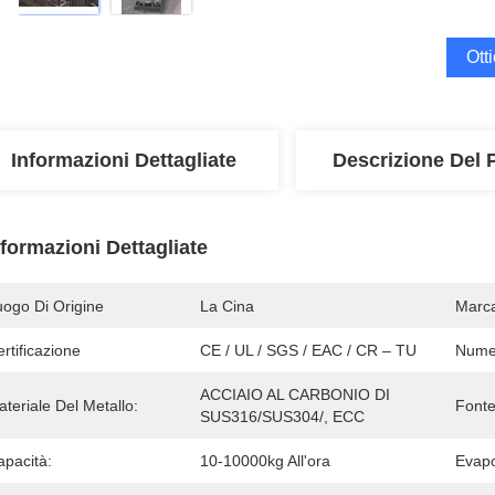
Ott
Informazioni Dettagliate
Descrizione Del 
nformazioni Dettagliate
uogo Di Origine
La Cina
Marc
rtificazione
CE / UL / SGS / EAC / CR – TU
Numer
ACCIAIO AL CARBONIO DI 
teriale Del Metallo:
Fonte
SUS316/SUS304/, ECC
apacità:
10-10000kg All'ora
Evapo