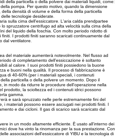
i della particella o della polvere dai materiali liquidi, come:
e e della pompa. Per questo motivo, quando la dimensione
dui, della densità di volume e della forma della particella
 delle tecnologie desiderate.
'aria sulla cima dell'essiccatore. L'aria calda prendpartee
lo spruzzatore centrifugo ad alta velocità sulla cima della
ini del liquido della foschia. Con molto periodo ridotto di
finiti. I prodotti finiti saranno scaricati continuamente dal
o dal ventilatore.
'area del materiale aumenterà notevolmente. Nel flusso ad
riodo di completamento dell'essiccazione è soltanto
ili al calore. I suoi prodotti finiti possiedono la buone
urezza e buoni nella qualità. Il processo di fabbricazione è
cqua di 40-60% (per i materiali speciali, i contenuti
della particella o della polvere un momento. Dopo il
, in modo da ridurre le procedure dell'operazione nella
l prodotto, la scioltezza ed i contenuti idrici possono
 certa gamma.
 girerà e sarà spruzzato nelle perle estremamente fini del
, i materiali possono essere asciugati nei prodotti finiti. I
amento e dai cicloni. Il gas di scarico sarà scaricato dal
vere in un modo altamente efficiente. È usato all'interno dei
chimici dove ha vinto la rinomanza per la sua prestazione. Con
elle associazioni dell'essiccatore di YIBU e la tecnologia di