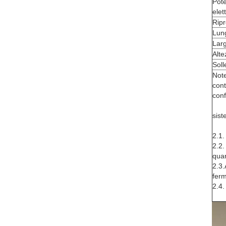
Pote
elet
Ripr
Lun
Lar
Alte
Soll
Note
cont
conf
sist
2.1.
2.2.
quan
2.3.
ferm
2.4.