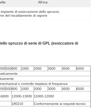
ella:
All'ora
 
impianto di essiccazione dello spruzzo
, 
one del riscaldamento di vapore
dello spruzzo di serie di GPL (essiccatore di
200
500
800
1000
2000
3000
4500
6500
maticamente
ticamente
echanical o controllo stepless di frequenza
200
500
800
1000
2000
3000
4500
6500
16000
12000-13000
11000-12000
180210
Conformemente ai requisiti tecnici