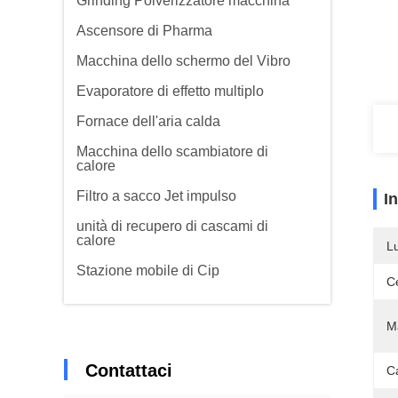
Grinding Polverizzatore macchina
Ascensore di Pharma
Macchina dello schermo del Vibro
Evaporatore di effetto multiplo
Fornace dell'aria calda
Macchina dello scambiatore di
calore
Filtro a sacco Jet impulso
I
unità di recupero di cascami di
calore
L
Stazione mobile di Cip
Ce
Ma
Contattaci
C