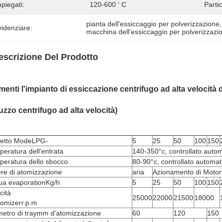
piegati:
120-600 ' C
Partic
pianta dell'essiccaggio per polverizzazione
,
idenziare:
macchina dell'essiccaggio per polverizzazi
escrizione Del Prodotto
menti l'impianto di essiccazione centrifugo ad alta velocità 
uzzo centrifugo ad alta velocità)
etto ModeLPG-
5
25
50
100
150
eratura dell'entrata
140-350°c, controllato auto
peratura dello sbocco
80-90°c, controllato automa
re di atomizzazione
aria
Azionamento di Motorm
ua evaporationKg/h
5
25
50
100
150
cità
25000
22000
21500
18000
tomizerr.p.m
metro di traymm d'atomizzazione
60
120
150