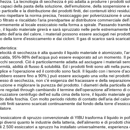
hezza. La tecnologia di secchezza è più adatta a produrre i prodotti solid
i capaci della pasta della soluzione, dell'emulsione, della sospension
e particelle e la distribuzione dei prodotti finiti, dei contenuti idrici resi
no rispettare la norma precisa, l'essiccaggio per polverizzazione è una
 filtrato e riscaldato l'aria prendpartee al distributore commerciale dell
ormemente al locale essiccatoio nella forma a spirale. Passando tramite 
e, il liquido materiale girerà e sarà spruzzato nelle perle estremamente f
atto dell'aria del calore, i materiali possono essere asciugati nei prodotti 
o della torre d'essiccamento e dai cicloni. Il gas di scarico sarà scaricat
tteristica:
elocità di secchezza è alta quando il liquido materiale è atomizzato, l
 calda, 95%-98% dell'acqua può essere evaporato ad un momento. Il pe
cchi secondi. Ciò è particolarmente adatta ad asciugare i materiali sensib
ormità, abilità di flusso & solubilità. Ed i prodotti finiti sono alti nella p
lice e l'operazione ed il controllo sono facili. Il liquido con i tenore d'a
ebbero essere fino a 90%.) può essere asciugato una volta nei prodotti 
esso di secchezza, non c'è esigenza del fracassare e della separazione
uzione e migliorare la purezza del prodotto. I diametri della particella de
re regolati through cambiando il termine dell'operazione all'interno di
pruzzatore centrifugo dell'ed sulla cima della torre, il liquido materiale
ido della foschia. Con molto periodo ridotto di contatto dell'aria del calore
otti finiti saranno scaricati continuamente dal fondo della torre d'essicc
ilatore.
'essiccatore di spruzzo convenzionale di YIBU trasforma il liquido in pol
i diversi quanto le industrie della latteria, dell'alimento e di prodotti 
di 2.500 essiccatori a spruzzo ha installato universalmente, esperienza d