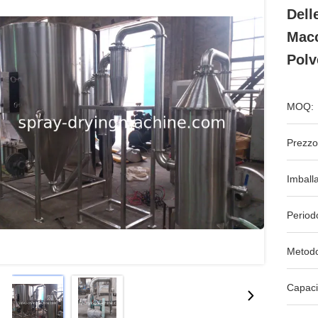
Dell
Macc
Polv
MOQ:
Prezzo
Imball
Period
Metodo
Capaci