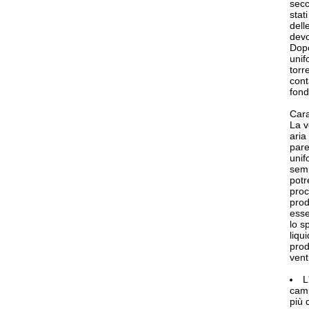
secc
stat
dell
devo
Dopo
unif
torr
cont
fond
Cara
La v
aria
pare
unif
semp
potr
proc
prod
esse
lo s
liqu
prod
vent
L
camp
più 