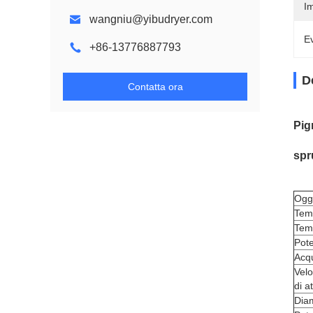
Im
wangniu@yibudryer.com
Ev
+86-13776887793
D
Contatta ora
Pig
spr
Ogg
Temp
Tem
Pote
Acq
Velo
di a
Dia