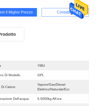
ieni Il Miglior Prezzo
Contattaci
Prodotto
a
YIBU
o Di Modello
GPL
Vapore/gas/diesel 
 Di Calore:
Elettrico/naturale/ecc
razione Dell'acqua:
5-5000kg All'ora