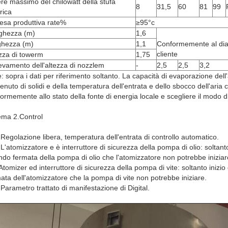
re massimo del chilowatt della stufa
8
31,5
60
81
99
trica
esa produttiva rate%
≥95°c
ghezza (m)
1,6
ghezza (m)
1,1
Conformemente al diagr
cliente
zza di towerm
1,75
evamento dell'altezza di nozzlem
-
2,5
2,5
3,2
: sopra i dati per riferimento soltanto. La capacità di evaporazione dell'
enuto di solidi e della temperatura dell'entrata e dello sbocco dell'aria 
ormemente allo stato della fonte di energia locale e scegliere il modo d
ema 2.Control
 Regolazione libera, temperatura dell'entrata di controllo automatico.
 L'atomizzatore e è interruttore di sicurezza della pompa di olio: soltant
do fermata della pompa di olio che l'atomizzatore non potrebbe iniziar
Atomizer ed interruttore di sicurezza della pompa di vite: soltanto inizi
ata dell'atomizzatore che la pompa di vite non potrebbe iniziare.
 Parametro trattato di manifestazione di Digital.