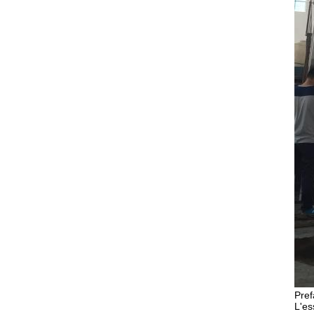
Pref
L'es