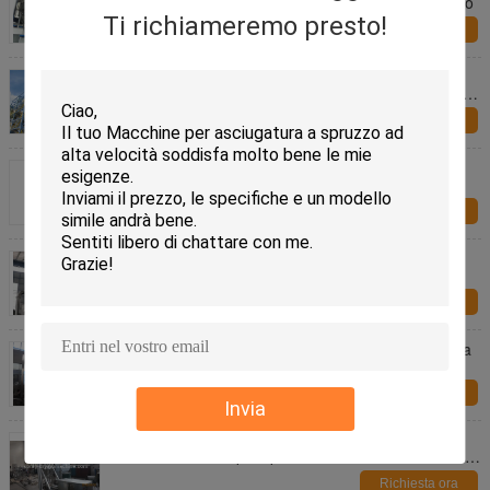
dello SGS per controllo di inquinamento atmosferico
Ti richiameremo presto!
Richiesta ora
SUS304 SUS316 White carbon black LPG Series
High speed Centrifugal Spray Drying Equipment for
foodstuff
Richiesta ora
Impianto di essiccazione centrifugo ad alta velocità
dello spruzzo di serie di stevia GPL per derrate
alimentari
Richiesta ora
industriale della macchina dell'essiccaggio per
polverizzazione di 2000L 316L GPL
Richiesta ora
Macchina del granulatore della polvere di lucidatura
dello specchio, impianto di essiccazione
farmaceutico
Richiesta ora
Invia
Macchina del granulatore della polvere del
rivestimento di Aspirin per funzionale di industria di
Pharm multi
Richiesta ora