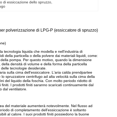
o di essiccazione dello spruzzo
, 
fugo
per polverizzazione di LPG-P (essiccatore di spruzzo)
one)
 tecnologia liquida che modella e nell'industria di
i della particella o della polvere dai materiali liquidi, come:
e e della pompa. Per questo motivo, quando la dimensione
dui, della densità di volume e della forma della particella
 delle tecnologie desiderate.
'aria sulla cima dell'essiccatore. L'aria calda prendpartee
lo spruzzatore centrifugo ad alta velocità sulla cima della
ini del liquido della foschia. Con molto periodo ridotto di
finiti. I prodotti finiti saranno scaricati continuamente dal
o dal ventilatore.
'area del materiale aumenterà notevolmente. Nel flusso ad
riodo di completamento dell'essiccazione è soltanto
ili al calore. I suoi prodotti finiti possiedono la buone