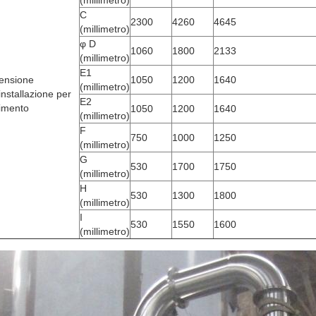
(millimetro)
C
2300
4260
4645
(millimetro)
φ D
1060
1800
2133
(millimetro)
E1
ensione
1050
1200
1640
(millimetro)
'installazione per
E2
rimento
1050
1200
1640
(millimetro)
F
750
1000
1250
(millimetro)
G
530
1700
1750
(millimetro)
H
530
1300
1800
(millimetro)
I
530
1550
1600
(millimetro)