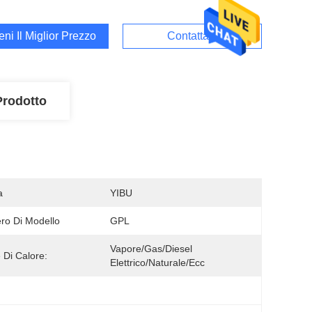
ieni Il Miglior Prezzo
Contattaci
Prodotto
a
YIBU
o Di Modello
GPL
Vapore/gas/diesel 
 Di Calore:
Elettrico/naturale/ecc