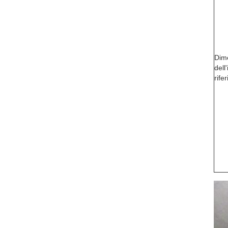
Dim
dell
rife