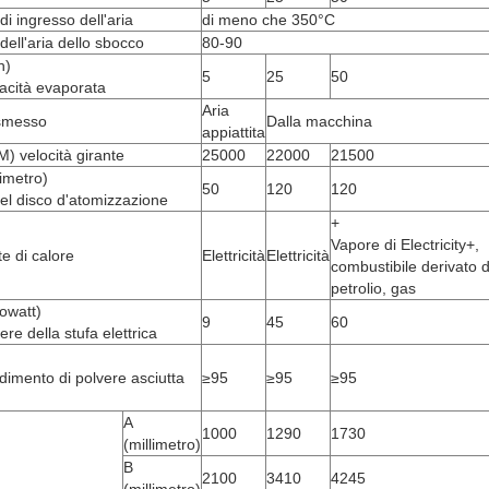
di ingresso dell'aria
di meno che 350°C
dell'aria dello sbocco
80-90
h)
5
25
50
acità evaporata
Aria
smesso
Dalla macchina
appiattita
) velocità girante
25000
22000
21500
limetro)
50
120
120
del disco d'atomizzazione
+
Vapore di Electricity+,
e di calore
Elettricità
Elettricità
combustibile derivato d
petrolio, gas
lowatt)
9
45
60
ere della stufa elettrica
imento di polvere asciutta
≥95
≥95
≥95
A
1000
1290
1730
(millimetro)
B
2100
3410
4245