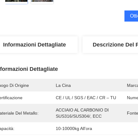
Ott
Informazioni Dettagliate
Descrizione Del 
nformazioni Dettagliate
uogo Di Origine
La Cina
Marc
rtificazione
CE / UL / SGS / EAC / CR – TU
Numer
ACCIAIO AL CARBONIO DI 
teriale Del Metallo:
Fonte
SUS316/SUS304/, ECC
apacità:
10-10000kg All'ora