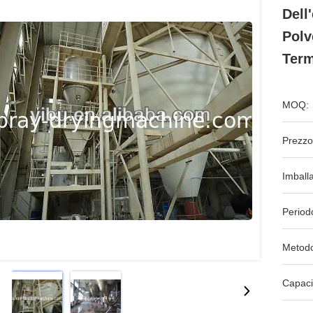
Dell
Polv
Term
MOQ:
Prezzo
Imball
Period
Metodo
Capaci