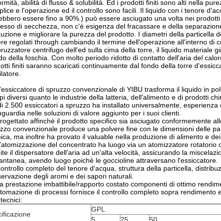
ormità, abilità di flusso & solubilità. Ed i prodotti finiti sono alti nella p
lice e l'operazione ed il controllo sono facili. Il liquido con i tenore d'a
ebbero essere fino a 90%.) può essere asciugato una volta nei prodotti 
esso di secchezza, non c'è esigenza del fracassare e della separazione
uzione e migliorare la purezza del prodotto. I diametri della particella de
re regolati through cambiando il termine dell'operazione all'interno di
pruzzatore centrifugo dell'ed sulla cima della torre, il liquido materiale
ido della foschia. Con molto periodo ridotto di contatto dell'aria del calore
otti finiti saranno scaricati continuamente dal fondo della torre d'essicc
ilatore.
'essiccatore di spruzzo convenzionale di YIBU trasforma il liquido in pol
i diversi quanto le industrie della latteria, dell'alimento e di prodotti 
di 2.500 essiccatori a spruzzo ha installato universalmente, esperienza d
guardia nelle soluzioni di valore aggiunto per i suoi clienti.
rogettato affinchè il prodotto specifico sia asciugato conformemente alle 
zzo convenzionale produce una polvere fine con le dimensioni delle parti
ica, ma inoltre ha provato il valuable nella produzione di alimento e dei 
'atomizzazione del concentrato ha luogo via un atomizzatore rotatorio o 
ite il dispersatore dell'aria ad un'alta velocità, assicurando la miscela
tantanea, avendo luogo poichè le goccioline attraversano l'essiccatore.
ontrollo completo del tenore d'acqua, struttura della particella, distribuz
ervazione degli aromi e dei sapori naturali.
a prestazione imbattibile/rapporto costato componenti di ottimo rendime
tomazione di processi fornisce il controllo completo sopra rendimento e
 tecnici:
GPL
ificazione
5
25
50