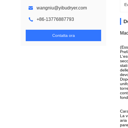
Ev
wangniu@yibudryer.com
+86-13776887793
D
Mac
Contatta ora
(Ess
Pref
L'es
secc
stat
dell
devo
Dopo
unif
torr
cont
fond
Cara
La v
aria
pare