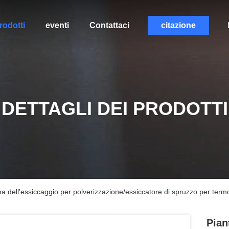
rodotti
eventi
Contattaci
citazione
DETTAGLI DEI PRODOTTI
na dell'essiccaggio per polverizzazione/essiccatore di spruzzo per termo
Pian