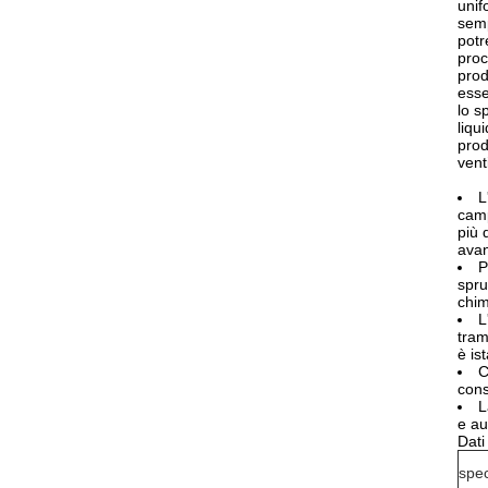
unif
semp
potr
proc
prod
esse
lo s
liqu
prod
vent
L
camp
più 
avan
P
spru
chim
L
tram
è is
C
cons
L
e au
Dati
spec