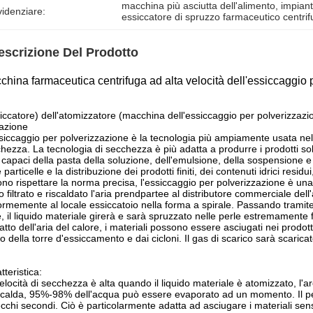
macchina più asciutta dell'alimento
, 
impiant
idenziare:
essiccatore di spruzzo farmaceutico centri
escrizione Del Prodotto
china farmaceutica centrifuga ad alta velocità dell'essiccaggio 
iccatore) dell'atomizzatore (macchina dell'essiccaggio per polverizzazi
azione
siccaggio per polverizzazione è la tecnologia più ampiamente usata nella
hezza. La tecnologia di secchezza è più adatta a produrre i prodotti solid
i capaci della pasta della soluzione, dell'emulsione, della sospension
e particelle e la distribuzione dei prodotti finiti, dei contenuti idrici resi
no rispettare la norma precisa, l'essiccaggio per polverizzazione è una
 filtrato e riscaldato l'aria prendpartee al distributore commerciale dell
ormemente al locale essiccatoio nella forma a spirale. Passando tramite 
e, il liquido materiale girerà e sarà spruzzato nelle perle estremamente f
atto dell'aria del calore, i materiali possono essere asciugati nei prodotti 
o della torre d'essiccamento e dai cicloni. Il gas di scarico sarà scaricat
tteristica:
elocità di secchezza è alta quando il liquido materiale è atomizzato, l
 calda, 95%-98% dell'acqua può essere evaporato ad un momento. Il pe
cchi secondi. Ciò è particolarmente adatta ad asciugare i materiali sensib