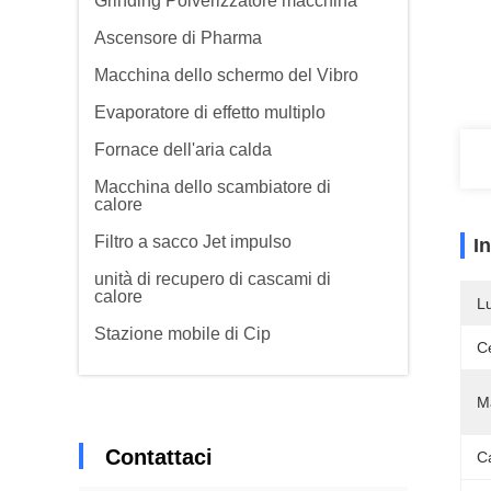
Grinding Polverizzatore macchina
Ascensore di Pharma
Macchina dello schermo del Vibro
Evaporatore di effetto multiplo
Fornace dell'aria calda
Macchina dello scambiatore di
calore
Filtro a sacco Jet impulso
I
unità di recupero di cascami di
calore
L
Stazione mobile di Cip
Ce
Ma
Contattaci
C