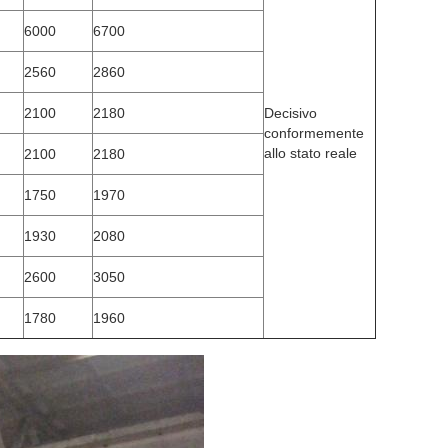
6000
6700
2560
2860
2100
2180
Decisivo
conformemente
allo stato reale
2100
2180
1750
1970
1930
2080
2600
3050
1780
1960