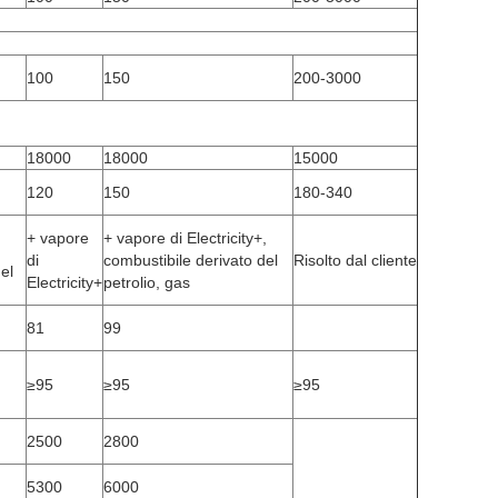
100
150
200-3000
18000
18000
15000
120
150
180-340
+ vapore
+ vapore di Electricity+,
di
combustibile derivato del
Risolto dal cliente
el
Electricity+
petrolio, gas
81
99
≥95
≥95
≥95
2500
2800
5300
6000