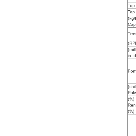
Tep 
Tep 
(kg/
Cap
Tra
(RPM
(mil
ia. 
Font
(chi
Polv
(%)
Rend
(%)