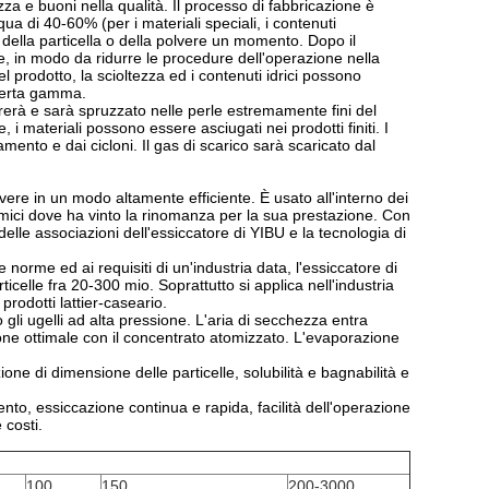
urezza e buoni nella qualità. Il processo di fabbricazione è
cqua di 40-60% (per i materiali speciali, i contenuti
della particella o della polvere un momento. Dopo il
, in modo da ridurre le procedure dell'operazione nella
l prodotto, la scioltezza ed i contenuti idrici possono
 certa gamma.
 girerà e sarà spruzzato nelle perle estremamente fini del
, i materiali possono essere asciugati nei prodotti finiti. I
amento e dai cicloni. Il gas di scarico sarà scaricato dal
vere in un modo altamente efficiente. È usato all'interno dei
chimici dove ha vinto la rinomanza per la sua prestazione. Con
elle associazioni dell'essiccatore di YIBU e la tecnologia di
norme ed ai requisiti di un'industria data, l'essiccatore di
celle fra 20-300 mio. Soprattutto si applica nell'industria
prodotti lattier-caseario.
gli ugelli ad alta pressione. L'aria di secchezza entra
zione ottimale con il concentrato atomizzato. L'evaporazione
ione di dimensione delle particelle, solubilità e bagnabilità e
nto, essiccazione continua e rapida, facilità dell'operazione
 costi.
100
150
200-3000