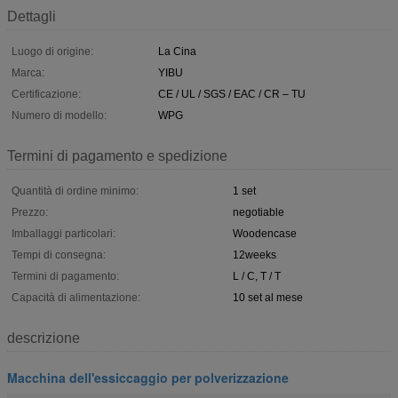
Dettagli
Luogo di origine:
La Cina
Marca:
YIBU
Certificazione:
CE / UL / SGS / EAC / CR – TU
Numero di modello:
WPG
Termini di pagamento e spedizione
Quantità di ordine minimo:
1 set
Prezzo:
negotiable
Imballaggi particolari:
Woodencase
Tempi di consegna:
12weeks
Termini di pagamento:
L / C, T / T
Capacità di alimentazione:
10 set al mese
descrizione
Macchina dell'essiccaggio per polverizzazione