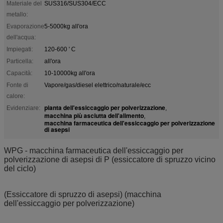
Materiale del
SUS316/SUS304/ECC
metallo:
Evaporazione
5-5000kg all'ora
dell'acqua:
Impiegati:
120-600 ' C
Particella:
all'ora
Capacità:
10-10000kg all'ora
Fonte di
Vapore/gas/diesel elettrico/naturale/ecc
calore:
pianta dell'essiccaggio per polverizzazione
Evidenziare:
,
macchina più asciutta dell'alimento
,
macchina farmaceutica dell'essiccaggio per polverizzazione
di asepsi
WPG - macchina farmaceutica dell'essiccaggio per
polverizzazione di asepsi di P (essiccatore di spruzzo vicino
del ciclo)
(Essiccatore di spruzzo di asepsi) (macchina
dell'essiccaggio per polverizzazione)