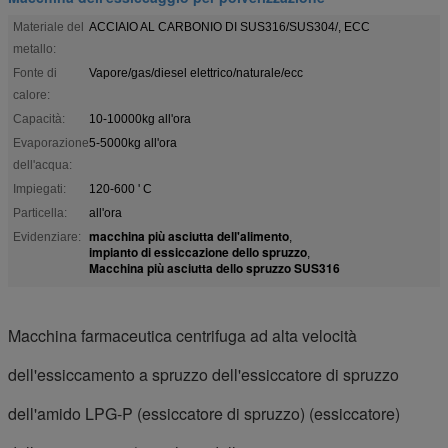
Materiale del
ACCIAIO AL CARBONIO DI SUS316/SUS304/, ECC
metallo:
Fonte di
Vapore/gas/diesel elettrico/naturale/ecc
calore:
Capacità:
10-10000kg all'ora
Evaporazione
5-5000kg all'ora
dell'acqua:
Impiegati:
120-600 ' C
Particella:
all'ora
macchina più asciutta dell'alimento
Evidenziare:
,
impianto di essiccazione dello spruzzo
,
Macchina più asciutta dello spruzzo SUS316
Macchina farmaceutica centrifuga ad alta velocità
dell'essiccamento a spruzzo dell'essiccatore di spruzzo
dell'amido LPG-P (essiccatore di spruzzo) (essiccatore)