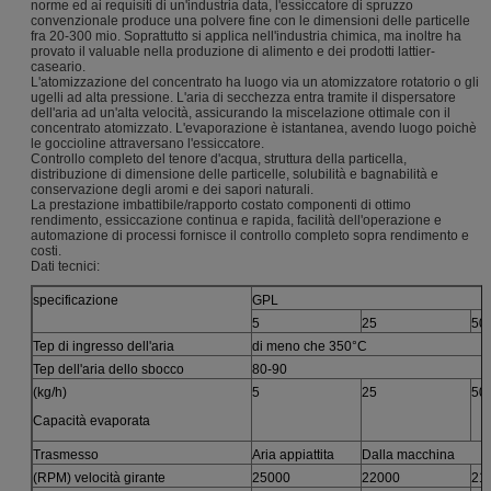
norme ed ai requisiti di un'industria data, l'essiccatore di spruzzo
convenzionale produce una polvere fine con le dimensioni delle particelle
fra 20-300 mio. Soprattutto si applica nell'industria chimica, ma inoltre ha
provato il valuable nella produzione di alimento e dei prodotti lattier-
caseario.
L'atomizzazione del concentrato ha luogo via un atomizzatore rotatorio o gli
ugelli ad alta pressione. L'aria di secchezza entra tramite il dispersatore
dell'aria ad un'alta velocità, assicurando la miscelazione ottimale con il
concentrato atomizzato. L'evaporazione è istantanea, avendo luogo poichè
le goccioline attraversano l'essiccatore.
Controllo completo del tenore d'acqua, struttura della particella,
distribuzione di dimensione delle particelle, solubilità e bagnabilità e
conservazione degli aromi e dei sapori naturali.
La prestazione imbattibile/rapporto costato componenti di ottimo
rendimento, essiccazione continua e rapida, facilità dell'operazione e
automazione di processi fornisce il controllo completo sopra rendimento e
costi.
Dati tecnici:
specificazione
GPL
5
25
50
Tep di ingresso dell'aria
di meno che 350°C
Tep dell'aria dello sbocco
80-90
(kg/h)
5
25
50
Capacità evaporata
Trasmesso
Aria appiattita
Dalla macchina
(RPM) velocità girante
25000
22000
21