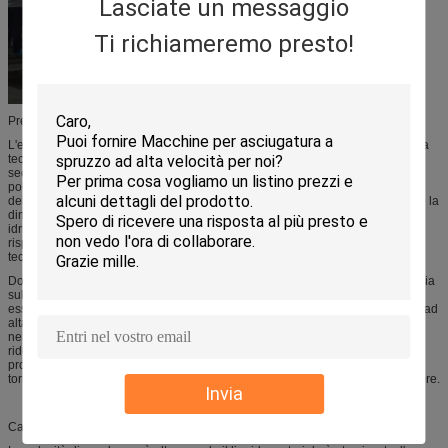
Lasciate un messaggio
Ti richiameremo presto!
Prefazione
L'essiccaggio per polverizzazione è la tecnologia più ampiamente usata nella
tecnologia liquida che modella e nell'industria di secchezza. La tecnologia di
secchezza è più adatta a produrre i prodotti solidi della particella o della
polvere dai materiali liquidi, come: stati capaci della pasta della soluzione,
dell'emulsione, della sospensione e della pompa. Per questo motivo, quando la
dimensione delle particelle e la distribuzione dei prodotti finiti, dei contenuti
idrici residui, della densità di volume e della forma della particella devono
rispettare la norma precisa, l'essiccaggio per polverizzazione è una delle
tecnologie desiderate.
Dopo filtrato e riscaldato l'aria prendpartee al distributore commerciale dell'aria
sulla cima dell'essiccatore. L'aria calda prendpartee uniformemente al locale
essiccatoio nella forma a spirale. Passando tramite lo spruzzatore centrifugo ad
alta velocità sulla cima della torre, il liquido materiale girerà e sarà spruzzato
nelle perle estremamente fini del liquido della foschia. Con molto periodo
ridotto di contatto dell'aria del calore, i materiali possono essere asciugati nei
prodotti finiti. I prodotti finiti saranno scaricati continuamente dal fondo della
torre d'essiccamento e dai cicloni. Il gas di scarico sarà scaricato dal ventilatore.
Invia
Caratteristica: