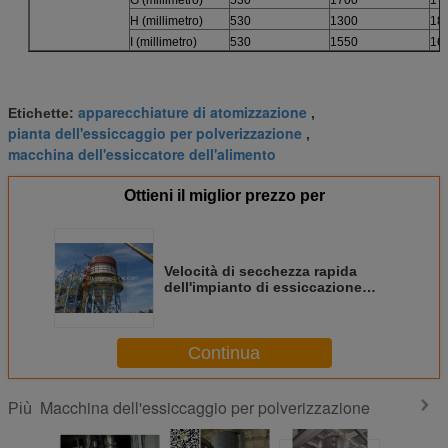
G (millimetro)
530
1700
17
H (millimetro)
530
1300
18
I (millimetro)
530
1550
16
apparecchiature di atomizzazione
Etichette:
,
pianta dell'essiccaggio per polverizzazione
,
macchina dell'essiccatore dell'alimento
Ottieni il miglior prezzo per
Velocità di secchezza rapida
dell'impianto di essiccazione
dello spruzzo di polvere
dell'amido della materia prima
SUS316
Continua
Macchina dell'essiccaggio per polverizzazione
Più