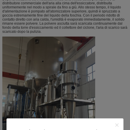
distributore commerciale dell'aria alla cima dell'essiccatore, distribuita
uniformemente nel modo a spirale da fino a giù. Allo stesso tempo, il liquido
d'alimentazione è pompato all'atomizzatore superiore, quindi è spruzzato a
goccia estremamente fine del liquido della foschia. Con il periodo ridotto di
contatto diretto con aria calda, l'umidità è evaporato immediatamente, il solido
rimane essere polvere. La polvere asciutta sarà scaricata continuamente dal
fondo della torre d'essiccamento ed il collettore del ciclone, l'aria di scarico sarà
scaricato dopo la pulizia.