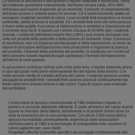
La velocità di secchezza è alta quando il liquido materiale è atomizzato, l'area
del materiale aumenterà notevolmente. Nel flusso ad aria calda, 95%-98%
dell'acqua può essere evaporato ad un momento. Il periodo di completamento
dell'essiccazione è soltanto parecchi secondi. Ciò è particolarmente adatta ad
asciugare i materiali sensibili al calore. I suoi prodotti finiti possiedono la buone
uniformità, abilità di flusso & solubilità. Ed i prodotti finiti sono alti nella purezza
e buoni nella qualità. Il processo di fabbricazione è semplice e l'operazione ed
il controllo sono facili. Il liquido con i tenore d'acqua di 40-60% (per i materiali
speciali, i contenuti potrebbero essere fino a 90%.) può essere asciugato una
volta nei prodotti della particella o della polvere un momento. Dopo il processo
di secchezza, non c'è esigenza del fracassare e della separazione, in modo da
ridurre le procedure dell'operazione nella produzione e migliorare la purezza
del prodotto. I diametri della particella del prodotto, la scioltezza ed i contenuti
idrici possono essere regolati through cambiando il termine dell'operazione
all'interno di certa gamma.
lo spruzzatore centrifugo dell'ed sulla cima della torre, il liquido materiale girerà
e sarà spruzzato nelle perle estremamente fini del liquido della foschia. Con
molto periodo ridotto di contatto dell'aria del calore, i materiali possono essere
asciugati nei prodotti finiti. I prodotti finiti saranno scaricati continuamente dal
fondo della torre d'essiccamento e dai cicloni. Il gas di scarico sarà scaricato
dal ventilatore.
L'essiccatore di spruzzo convenzionale di YIBU trasforma il liquido in
polvere in un modo altamente efficiente. È usato all'interno dei campi diversi
quanto le industrie della latteria, dell'alimento e di prodotti chimici dove ha
vinto la rinomanza per la sua prestazione. Con più di 2.500 essiccatori a
spruzzo ha installato universalmente, esperienza delle associazioni
dell'essiccatore di YIBU e la tecnologia di avanguardia nelle soluzioni di
valore aggiunto per i suoi clienti.
Progettato affinchè il prodotto specifico sia asciugato conformemente alle