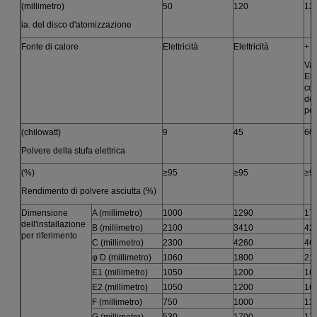
(millimetro)
50
120
12
ia. del disco d'atomizzazione
Fonte di calore
Elettricità
Elettricità
+
Vap
Ele
com
der
pet
(chilowatt)
9
45
60
Polvere della stufa elettrica
(%)
≥95
≥95
≥9
Rendimento di polvere asciutta (%)
Dimensione
A (millimetro)
1000
1290
17
dell'installazione
B (millimetro)
2100
3410
42
per riferimento
C (millimetro)
2300
4260
46
φ D (millimetro)
1060
1800
21
E1 (millimetro)
1050
1200
16
E2 (millimetro)
1050
1200
16
F (millimetro)
750
1000
12