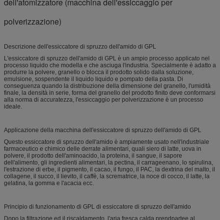
dell'atomizzatore (macchina dell'essiccaggio per
polverizzazione)
Descrizione dell'essiccatore di spruzzo dell'amido di GPL
L'essiccatore di spruzzo dell'amido di GPL è un ampio processo applicato nel
processo liquido che modella e che asciuga l'industria. Specialmente è adatto a
produrre la polvere, granello o blocca il prodotto solido dalla soluzione,
emulsione, sospendente il liquido liquido e pompato della pasta. Di
conseguenza quando la distribuzione della dimensione del granello, l'umidità
finale, la densità in serie, forma del granello del prodotto finito deve conformarsi
alla norma di accuratezza, l'essiccaggio per polverizzazione è un processo
ideale.
Applicazione della macchina dell'essiccatore di spruzzo dell'amido di GPL
Questo essiccatore di spruzzo dell'amido è ampiamente usato nell'industriale
farmaceutico e chimico delle derrate alimentari, quali siero di latte, uova in
polvere, il prodotto dell'aminoacido, la proteina, il sangue, il sapore
dell'alimento, gli ingredienti alimentari, la pectina, il carrageenano, lo spirulina,
l'estrazione di erbe, il pigmento, il cacao, il fungo, il PAC, la dextrina del malto, il
collagene, il succo, il lievito, il caffè, la scrematrice, la noce di cocco, il latte, la
gelatina, la gomma e l'acacia ecc.
Principio di funzionamento di GPL di essiccatore di spruzzo dell'amido
Dopo la filtrazione ed il riscaldamento, l'aria fresca calda prendpartee al