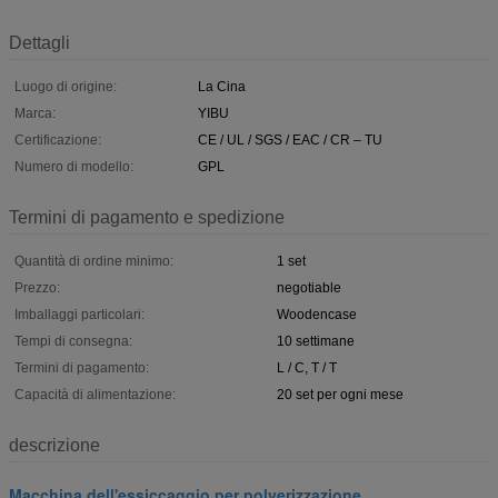
Dettagli
Luogo di origine:
La Cina
Marca:
YIBU
Certificazione:
CE / UL / SGS / EAC / CR – TU
Numero di modello:
GPL
Termini di pagamento e spedizione
Quantità di ordine minimo:
1 set
Prezzo:
negotiable
Imballaggi particolari:
Woodencase
Tempi di consegna:
10 settimane
Termini di pagamento:
L / C, T / T
Capacità di alimentazione:
20 set per ogni mese
descrizione
Macchina dell'essiccaggio per polverizzazione