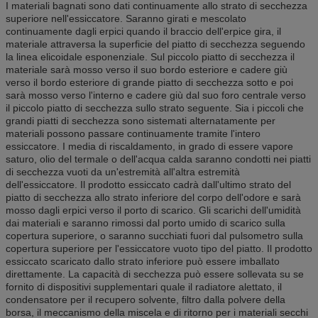
I materiali bagnati sono dati continuamente allo strato di secchezza
superiore nell'essiccatore. Saranno girati e mescolato
continuamente dagli erpici quando il braccio dell'erpice gira, il
materiale attraversa la superficie del piatto di secchezza seguendo
la linea elicoidale esponenziale. Sul piccolo piatto di secchezza il
materiale sarà mosso verso il suo bordo esteriore e cadere giù
verso il bordo esteriore di grande piatto di secchezza sotto e poi
sarà mosso verso l'interno e cadere giù dal suo foro centrale verso
il piccolo piatto di secchezza sullo strato seguente. Sia i piccoli che
grandi piatti di secchezza sono sistemati alternatamente per
materiali possono passare continuamente tramite l'intero
essiccatore. I media di riscaldamento, in grado di essere vapore
saturo, olio del termale o dell'acqua calda saranno condotti nei piatti
di secchezza vuoti da un'estremità all'altra estremità
dell'essiccatore. Il prodotto essiccato cadrà dall'ultimo strato del
piatto di secchezza allo strato inferiore del corpo dell'odore e sarà
mosso dagli erpici verso il porto di scarico. Gli scarichi dell'umidità
dai materiali e saranno rimossi dal porto umido di scarico sulla
copertura superiore, o saranno succhiati fuori dal pulsometro sulla
copertura superiore per l'essiccatore vuoto tipo del piatto. Il prodotto
essiccato scaricato dallo strato inferiore può essere imballato
direttamente. La capacità di secchezza può essere sollevata su se
fornito di dispositivi supplementari quale il radiatore alettato, il
condensatore per il recupero solvente, filtro dalla polvere della
borsa, il meccanismo della miscela e di ritorno per i materiali secchi