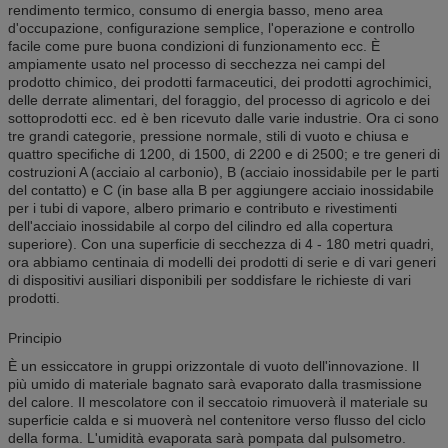
rendimento termico, consumo di energia basso, meno area
d'occupazione, configurazione semplice, l'operazione e controllo
facile come pure buona condizioni di funzionamento ecc. È
ampiamente usato nel processo di secchezza nei campi del
prodotto chimico, dei prodotti farmaceutici, dei prodotti agrochimici,
delle derrate alimentari, del foraggio, del processo di agricolo e dei
sottoprodotti ecc. ed è ben ricevuto dalle varie industrie. Ora ci sono
tre grandi categorie, pressione normale, stili di vuoto e chiusa e
quattro specifiche di 1200, di 1500, di 2200 e di 2500; e tre generi di
costruzioni A (acciaio al carbonio), B (acciaio inossidabile per le parti
del contatto) e C (in base alla B per aggiungere acciaio inossidabile
per i tubi di vapore, albero primario e contributo e rivestimenti
dell'acciaio inossidabile al corpo del cilindro ed alla copertura
superiore). Con una superficie di secchezza di 4 - 180 metri quadri,
ora abbiamo centinaia di modelli dei prodotti di serie e di vari generi
di dispositivi ausiliari disponibili per soddisfare le richieste di vari
prodotti.
Principio
È un essiccatore in gruppi orizzontale di vuoto dell'innovazione. Il
più umido di materiale bagnato sarà evaporato dalla trasmissione
del calore. Il mescolatore con il seccatoio rimuoverà il materiale su
superficie calda e si muoverà nel contenitore verso flusso del ciclo
della forma. L'umidità evaporata sarà pompata dal pulsometro.