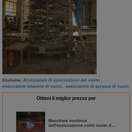
Attrezzature di essiccazione del vuoto
Etichette:
,
essiccatore rotatorio di vuoto
essiccatore di spruzzo di vuoto
,
Ottieni il miglior prezzo per
Macchina continua
dell'essiccazione sotto vuoto del
polifenolo, macchina industriale