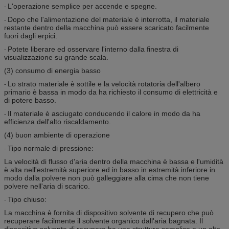
L'operazione semplice per accende e spegne.
-
Dopo che l'alimentazione del materiale è interrotta, il materiale
-
restante dentro della macchina può essere scaricato facilmente
fuori dagli erpici.
Potete liberare ed osservare l'interno dalla finestra di
-
visualizzazione su grande scala.
(3) consumo di energia basso
Lo strato materiale è sottile e la velocità rotatoria dell'albero
-
primario è bassa in modo da ha richiesto il consumo di elettricità e
di potere basso.
Il materiale è asciugato conducendo il calore in modo da ha
-
efficienza dell'alto riscaldamento.
(4) buon ambiente di operazione
Tipo normale di pressione:
-
La velocità di flusso d'aria dentro della macchina è bassa e l'umidità
è alta nell'estremità superiore ed in basso in estremità inferiore in
modo dalla polvere non può galleggiare alla cima che non tiene
polvere nell'aria di scarico.
Tipo chiuso:
-
La macchina è fornita di dispositivo solvente di recupero che può
recuperare facilmente il solvente organico dall'aria bagnata. Il
dispositivo solvente di recupero ha una struttura semplice e un alto