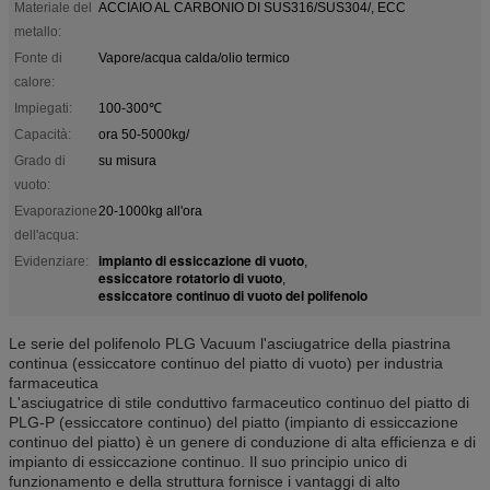
Materiale del
ACCIAIO AL CARBONIO DI SUS316/SUS304/, ECC
metallo:
Fonte di
Vapore/acqua calda/olio termico
calore:
Impiegati:
100-300℃
Capacità:
ora 50-5000kg/
Grado di
su misura
vuoto:
Evaporazione
20-1000kg all'ora
dell'acqua:
impianto di essiccazione di vuoto
Evidenziare:
,
essiccatore rotatorio di vuoto
,
essiccatore continuo di vuoto del polifenolo
Le serie del polifenolo PLG Vacuum l'asciugatrice della piastrina
continua (essiccatore continuo del piatto di vuoto) per industria
farmaceutica
L'asciugatrice di stile conduttivo farmaceutico continuo del piatto di
PLG-P (essiccatore continuo) del piatto (impianto di essiccazione
continuo del piatto) è un genere di conduzione di alta efficienza e di
impianto di essiccazione continuo. Il suo principio unico di
funzionamento e della struttura fornisce i vantaggi di alto