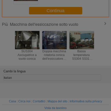
dell'essiccatore di vuoto
Continua
Macchina dell'essiccazione sotto vuoto
Più
SUS304
Doppia macchina
Bassa
Riscalda
Asciugatrice a
rotatoria conica
temperatura
petroli
vuoto conica
dell'essiccatore di
SS304 SS316
terma
vuoto del cono
della macchina
dell'impi
per il sodio
dell'essiccazione
essiccazi
Dithionite di
sotto vuoto del
vuoto
Cambi la lingua
industria chimica
formiato del calcio
microond
fosfato de
Italian
del li
Casa
|
Circa noi
|
Contattici
|
Mappa del sito
|
Informativa sulla privacy
Vista da tavolino