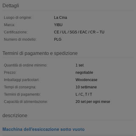
Dettagli
Luogo di origine:
La Cina
Marca:
YIBU
Certificazione:
CE / UL / SGS / EAC / CR – TU
Numero di modello:
PLG
Termini di pagamento e spedizione
Quantità di ordine minimo:
1 set
Prezzo:
negotiable
Imballaggi particolari:
Woodencase
Tempi di consegna:
10 settimane
Termini di pagamento:
L / C, T / T
Capacità di alimentazione:
20 set per ogni mese
descrizione
Macchina dell'essiccazione sotto vuoto