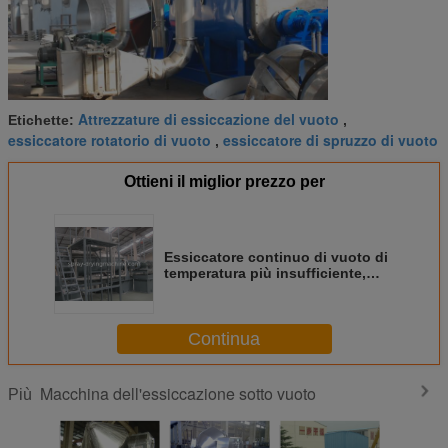
Attrezzature di essiccazione del vuoto
Etichette:
,
essiccatore rotatorio di vuoto
essiccatore di spruzzo di vuoto
,
Ottieni il miglior prezzo per
Essiccatore continuo di vuoto di
temperatura più insufficiente,
essiccatore di spruzzo di vuoto
nell'industria farmaceutica
Continua
Macchina dell'essiccazione sotto vuoto
Più