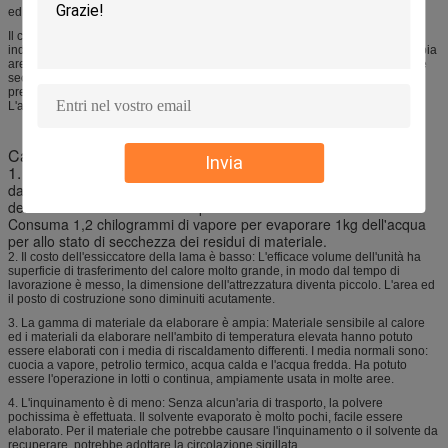
ed entra rispettivamente in rivestimento più asciutto e assi.
Il corpo e le assi sono riscaldati simultaneamente ed il materiale è riscaldato
indirettamente. Il materiale è heated e secco in un'alta efficienza dovuto l'ampia
area liberata continuamente dagli alberi rotanti e dal rivestimento. Il materiale
secco è scaricato dallo sbocco dell'essiccatore, mentre l'umidità evaporata è
presa dall'essiccatore dal fan di siccità e poi è trattato nel collettore di polveri.
L'aria di scarico è scaricata.
Caratteristiche
Invia
1.
Il consumo di calore di lama è basso: Nessun calore effettuato
dall'aria a causa del riscaldamento indiretto; non c'è strato
dell'isolamento termico con la parete esterna dell'essiccatore.
Consuma 1,2 chilogrammi di vapore per evaporare 1kg dell'acqua
per allo stato di secchezza dei residui di materiale.
2. Il costo dell'essiccatore della lama è basso: L'efficace volume dell'unità ha
superficie di trasferimento del calore molto grande, in modo dal tempo di
lavorazione è messo, la dimensione dell'attrezzatura diventa piccolo. L'area ed
il posto di costruzione sono diminuiti acutamente.
3. La gamma di materiale da elaborare è ampia: Materiale sensibile al calore
ed i materiali da elaborare nell'ambito di temperatura elevata hanno potuto
essere elaborati con i media di riscaldamento differenti. I media normali sono:
cuocia a vapore, petrolio termico, acqua calda e l'acqua fredda. Ha potuto
essere l'operazione in lotti o continua, ampiamente usata in molte aree.
4. L'inquinamento è di meno: Senza alcun'aria di trasporto, la polvere
pochissima è effettuata. Il solvente evaporato è molto pochi, facile essere
elaborato. Per il materiale che potrebbe causare l'inquinamento o il solvente da
recuperare, potrebbe adottare la circolazione sigillata.