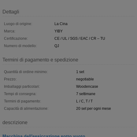
Dettagli
Luogo di origine:
La Cina
Marca:
YIBY
Certificazione:
CE / UL / SGS / EAC / CR – TU
Numero di modello:
QJ
Termini di pagamento e spedizione
Quantità di ordine minimo:
1 set
Prezzo:
negotiable
Imballaggi particolari:
Woodencase
Tempi di consegna:
7 settimane
Termini di pagamento:
L / C, T / T
Capacità di alimentazione:
20 set per ogni mese
descrizione
Macchina dell'essiccazione sotto vuoto