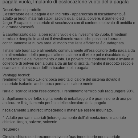
pagaia vuota, impianto di essiccazione vuoto della pagaia
Descrizione di prodotto
L'essiccatore della pagaia è un indiretto - apparecchio di riscaldamento, è
adatto ai buoni materiali stabili asciutti quali pasta, polvere, il granello ed il
fango. È capace di materiale di secchezza con di contenuto elevato di umidità e
di grande viscosità.
È caratterizzato dagli alberi rotanti vuoti e dal rivestimento vuoto. Il medium
termico è riempito le assi ed il rivestimento vuoto, che possono liberare
continuamente la nuova area, di modo che l'alta efficienza è guadagnata.
Il materiale bagnato è alimentato continuamente all'essiccatore della pagaia da
un alimentatore della pompa d'alimentazione o di vite e poi è riscaldato dagli
alberi rotanti e dal rivestimento vuoto. La polvere che contiene l'aria è inviata al
collettore di polveri per la pulizia da un fan di siccità, mentre il prodotto secco è
scaricato dallo sbocco dell'essiccatore della pagaia.
Vantaggi tecnici:
rendimento termico 1.High: poca perdita di calore del sistema dovuto il
materiale isolante, anche poca perdita di calore mentre
l'aria di scarico lascia l'essiccatore. Il rendimento termico può raggiungere 90%.
2. Sigillamento perfetto: sigillamento di imballaggio 3 e guarnizione di aria per
assicurare il sigillamento perfetto dell'essiccatore della pagaia.
riscaldamento 3.Indirect: impedendo il materiale essere inquinato.
4. Adatto per vari materiali (intero giacimento dell'alimentazione, materiale
chimico, fango, polvere, solvente
recupero)
Circuito chiuso per il recupero solvente (gas inerte inerte per materiale