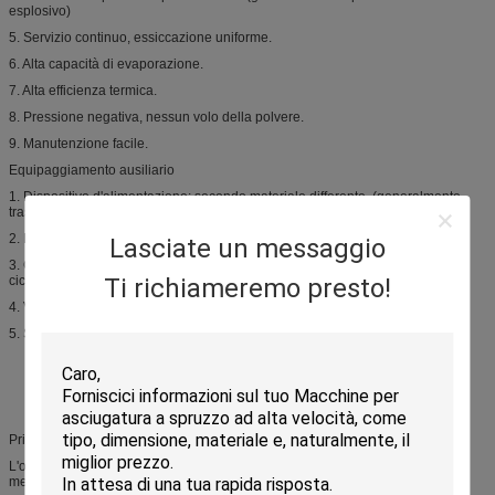
esplosivo)
5. Servizio continuo, essiccazione uniforme.
6. Alta capacità di evaporazione.
7. Alta efficienza termica.
8. Pressione negativa, nessun volo della polvere.
9. Manutenzione facile.
Equipaggiamento ausiliario
1. Dispositivo d'alimentazione: secondo materiale differente. (generalmente
trasportatore di vite o pompa d'alimentazione)
2. Fan di siccità
Lasciate un messaggio
3. Collettore di polveri (può essere il collettore di polveri del tessuto o del
Ti richiameremo presto!
ciclone)
4. Valvola di scarico.
5. Sistema di controllo.
Principi di funzionamento:
L'olio dell'acqua calda, del vapore o del termale può essere usato come il
medium termico. Il medium termico è diviso in due percorsi,