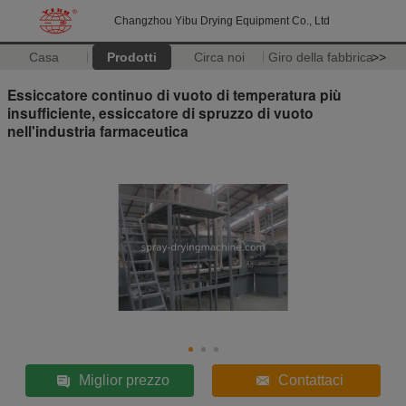
Changzhou Yibu Drying Equipment Co., Ltd
Casa
Prodotti
Circa noi
Giro della fabbrica
>>
Essiccatore continuo di vuoto di temperatura più
insufficiente, essiccatore di spruzzo di vuoto
nell'industria farmaceutica
Miglior prezzo
Contattaci