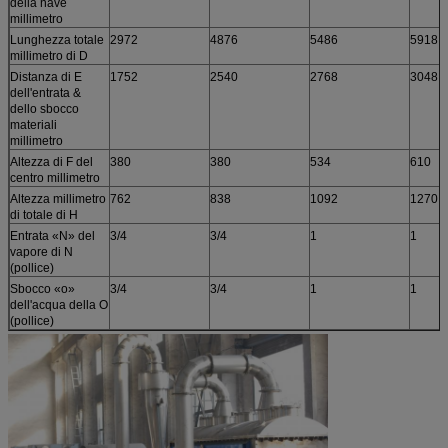
della nave
millimetro
Lunghezza totale
2972
4876
5486
5918
millimetro di D
Distanza di E
1752
2540
2768
3048
dell'entrata &
dello sbocco
materiali
millimetro
Altezza di F del
380
380
534
610
centro millimetro
Altezza millimetro
762
838
1092
1270
di totale di H
Entrata «N» del
3/4
3/4
1
1
vapore di N
(pollice)
Sbocco «o»
3/4
3/4
1
1
dell'acqua della O
(pollice)