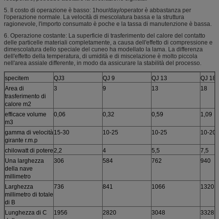
5. Il costo di operazione è basso: 1hour/day/operator è abbastanza per
l'operazione normale. La velocità di mescolatura bassa e la struttura
ragionevole, l'importo consumato è poche e la tassa di manutenzione è bassa.
6. Operazione costante: La superficie di trasferimento del calore del contatto
delle particelle materiali completamente, a causa dell'effetto di compressione e
dimescolatura dello speciale del cuneo ha modellato la lama. La differenza
dell'effetto della temperatura, di umidità e di miscelazione è molto piccola
nell'area assiale differente, in modo da assicurare la stabilità del processo.
specitem
QJ3
QJ 9
QJ 13
QJ 18
Area di
3
9
13
18
trasferimento di
calore m2
efficace volume
0,06
0,32
0,59
1,09
m3
gamma di velocità
15-30
10-25
10-25
10-20
girante r.m.p
chilowatt di potere
2,2
4
5,5
7,5
Una larghezza
306
584
762
940
della nave
millimetro
Larghezza
736
841
1066
1320
millimetro di totale
di B
Lunghezza di C
1956
2820
3048
3328