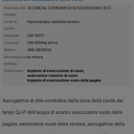
Materiale del
ACCIAIO AL CARBONIO DI SUS316/SUS304/, ECC
metallo:
Fonte di
Vapore/acqua calda/olio termico
calore:
Impiegati:
100-300℃
Caoacity:
200-6000kg all'ora
Motore:
ABB SIEMENS
Alimentazione
su misura
elettrica:
impianto di essiccazione di vuoto
Evidenziare:
,
essiccatore rotatorio di vuoto
,
impianto di essiccazione vuoto della pagaia
Asciugatrice di stile conduttivo della lama della cavità del
fango QJ-P dell'acqua di scarico (essiccatore vuoto della
pagaia, essiccatore vuoto della ventola, asciugatrice della