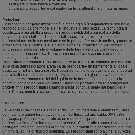
asciugarsi o l'aria fresca a franulate.
3). L'importo evaported è collegato con le caratteristiche di materia prima.
Prefazione
L'essiccaggio per polverizzazione è la tecnologia più ampiamente usata nella
tecnologia liquida che modella e nell'industria di secchezza. La tecnologia di
secchezza è più adatta a produrre i prodotti solidi della particella o della
polvere dai materiali liquidi, come: stati capaci della pasta della soluzione,
dell'emulsione, della sospensione e della pompa. Per questo motivo, quando la
dimensione delle particelle e la distribuzione dei prodotti finiti, dei contenuti
idrici residui, della densità di volume e della forma della particella devono
rispettare la norma precisa, l'essiccaggio per polverizzazione è una delle
tecnologie desiderate.
Dopo filtrato e riscaldato l'aria prendpartee al distributore commerciale dell'aria
sulla cima dell'essiccatore. L'aria calda prendpartee uniformemente al locale
essiccatoio nella forma a spirale. Passando tramite lo spruzzatore centrifugo ad
alta velocità sulla cima della torre, il liquido materiale girerà e sarà spruzzato
nelle perle estremamente fini del liquido della foschia. Con molto periodo
ridotto di contatto dell'aria del calore, i materiali possono essere asciugati nei
prodotti finiti. I prodotti finiti saranno scaricati continuamente dal fondo della
torre d'essiccamento e dai cicloni. Il gas di scarico sarà scaricato dal ventilatore.
Caratteristica:
La velocità di secchezza è alta quando il liquido materiale è atomizzato, l'area
del materiale aumenterà notevolmente. Nel flusso ad aria calda, 95%-98%
dell'acqua può essere evaporato ad un momento. Il periodo di completamento
dell'essiccazione è soltanto parecchi secondi. Ciò è particolarmente adatta ad
asciugare i materiali sensibili al calore. I suoi prodotti finiti possiedono la buone
uniformità, abilità di flusso & solubilità. Ed i prodotti finiti sono alti nella purezza