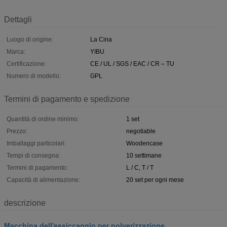
Dettagli
Luogo di origine:
La Cina
Marca:
YIBU
Certificazione:
CE / UL / SGS / EAC / CR – TU
Numero di modello:
GPL
Termini di pagamento e spedizione
Quantità di ordine minimo:
1 set
Prezzo:
negotiable
Imballaggi particolari:
Woodencase
Tempi di consegna:
10 settimane
Termini di pagamento:
L / C, T / T
Capacità di alimentazione:
20 set per ogni mese
descrizione
Macchina dell'essiccaggio per polverizzazione