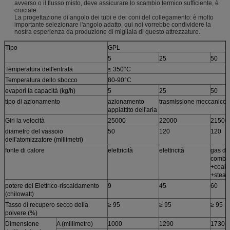
avverso o il flusso misto, deve assicurare lo scambio termico sufficiente, è
cruciale.
La progettazione di angolo dei tubi e dei coni del collegamento: è molto
importante selezionare l'angolo adatto, qui noi vorrebbe condividere la
nostra esperienza da produzione di migliaia di questo attrezzature.
Tipo
GPL
5
25
50
Temperatura dell'entrata
≤ 350°C
Temperatura dello sbocco
80-90°C
evapori la capacità (kg/h)
5
25
50
tipo di azionamento
azionamento
trasmissione meccanico
appiattito dell'aria
Giri la velocità
25000
22000
21500
diametro del vassoio
50
120
120
dell'atomizzatore (millimetri)
fonte di calore
elettricità
elettricità
gas del
combus
+coal di
+stea
potere del Elettrico-riscaldamento
9
45
60
(chilowatt)
Tasso di recupero secco della
≥ 95
≥ 95
≥ 95
polvere (%)
Dimensione
A (millimetro)
1000
1290
1730