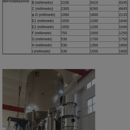
dell'installazione
B (millimetro)
2100
3410
4245
C (millimetro)
2300
4260
4645
φ D (millimetri)
1060
1800
2133
E1 (millimetri)
1050
1200
1640
E2 (millimetri)
1050
1200
1640
F (millimetri)
750
1000
1250
G (millimetri)
530
1700
1750
H (millimetri)
530
1300
1800
I (millimetri)
530
1550
1600