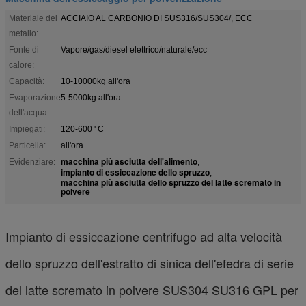
Materiale del
ACCIAIO AL CARBONIO DI SUS316/SUS304/, ECC
metallo:
Fonte di
Vapore/gas/diesel elettrico/naturale/ecc
calore:
Capacità:
10-10000kg all'ora
Evaporazione
5-5000kg all'ora
dell'acqua:
Impiegati:
120-600 ' C
Particella:
all'ora
macchina più asciutta dell'alimento
Evidenziare:
,
impianto di essiccazione dello spruzzo
,
macchina più asciutta dello spruzzo del latte scremato in
polvere
Impianto di essiccazione centrifugo ad alta velocità
dello spruzzo dell'estratto di sinica dell'efedra di serie
del latte scremato in polvere SUS304 SU316 GPL per