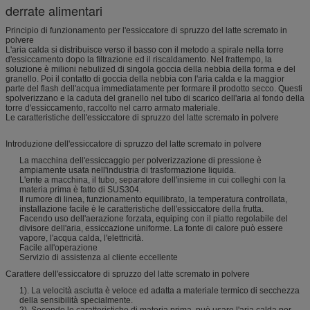
derrate alimentari
Principio di funzionamento per l'essiccatore di spruzzo del latte scremato in
polvere
L'aria calda si distribuisce verso il basso con il metodo a spirale nella torre
d'essiccamento dopo la filtrazione ed il riscaldamento. Nel frattempo, la
soluzione è milioni nebulized di singola goccia della nebbia della forma e del
granello. Poi il contatto di goccia della nebbia con l'aria calda e la maggior
parte del flash dell'acqua immediatamente per formare il prodotto secco. Questi
spolverizzano e la caduta del granello nel tubo di scarico dell'aria al fondo della
torre d'essiccamento, raccolto nel carro armato materiale.
Le caratteristiche dell'essiccatore di spruzzo del latte scremato in polvere
Introduzione dell'essiccatore di spruzzo del latte scremato in polvere
La macchina dell'essiccaggio per polverizzazione di pressione è
ampiamente usata nell'industria di trasformazione liquida.
L'ente a macchina, il tubo, separatore dell'insieme in cui colleghi con la
materia prima è fatto di SUS304.
Il rumore di linea, funzionamento equilibrato, la temperatura controllata,
installazione facile è le caratteristiche dell'essiccatore della frutta.
Facendo uso dell'aerazione forzata, equiping con il piatto regolabile del
divisore dell'aria, essiccazione uniforme. La fonte di calore può essere
vapore, l'acqua calda, l'elettricità.
Facile all'operazione
Servizio di assistenza al cliente eccellente
Carattere dell'essiccatore di spruzzo del latte scremato in polvere
1). La velocità asciutta è veloce ed adatta a materiale termico di secchezza
della sensibilità specialmente.
2). Secondo le caratteristiche di materia prima, può usare l'aria calda per