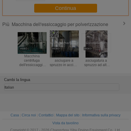
latte scremato in polvere
Continua
Macchina dell'essiccaggio per polverizzazione
Più
Macchina
Macchine per
Macchine per
Essiccat
centrifuga
asciugare a
asciugatura a
spruzzo ce
dell'essiccaggio
spruzzo in acciaio
spruzzo ad alta
ad alta v
per
316L o carbonio
velocità
SUS304 
polverizzazione
latte in p
per la pol
Cambi la lingua
bamb
Italian
Casa
|
Circa noi
|
Contattici
|
Mappa del sito
|
Informativa sulla privacy
Vista da tavolino
Copyright © 2017 - 2026 Changzhou Yibu Drying Equipment Co., Ltd.